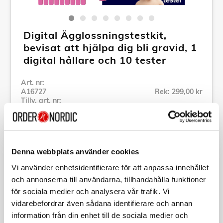
Digital Ägglossningstestkit,
bevisat att hjälpa dig bli gravid, 1
digital hållare och 10 tester
Art. nr:
A16727
Rek: 299,00 kr
Tillv. art. nr:
037496
Specifikation
Denna webbplats använder cookies
Vi använder enhetsidentifierare för att anpassa innehållet
och annonserna till användarna, tillhandahålla funktioner
Beskrivning
för sociala medier och analysera vår trafik. Vi
vidarebefordrar även sådana identifierare och annan
Art. nr:
A16727
information från din enhet till de sociala medier och
Tillv. art. nr:
037496