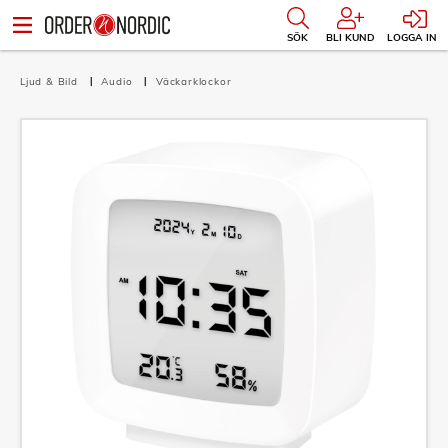
SÖK
BLI KUND
LOGGA IN
Ljud & Bild
Audio
Väckarklockor