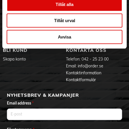
Vår historia
Service & Support
Tillåt alla
1m
Hållbarhet
Ansökan om RMA
Visselblåsning
Godsefterlysning & Felleverans
Tillåt urval
Jobba hos oss
Integritetspolicy
Aktuellt på Order
Om cookies
Varumärken
Avvisa
BLI KUND
KONTAKTA OSS
Skapa konto
Telefon:
042 - 25 23 00
Email:
info@order.se
Kontaktinformation
Kontaktformulär
NYHETSBREV & KAMPANJER
Email address
*