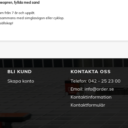
 neopren, fyllda med sand
n från 7 år och uppåt.
illsammans med simglasögon eller cyklop.
 sällskap!
BLI KUND
KONTAKTA OSS
Skapa konto
Telefon:
042 - 25 23 00
Email:
info@order.se
Kontaktinformation
Kontaktformulär