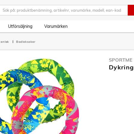
Utförsäljning
Varumärken
tenlek
Badleksaker
SPORTME
Dykring