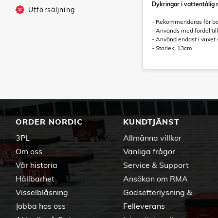
Dykringar i vattentålig
Utförsäljning
- Rekommenderas för bar
- Används med fördel t
- Använd endast i vuxet
- Storlek: 13cm
ORDER NORDIC
KUNDTJÄNST
3PL
Allmänna villkor
Om oss
Vanliga frågor
Vår historia
Service & Support
Hållbarhet
Ansökan om RMA
Visselblåsning
Godsefterlysning &
Jobba hos oss
Felleverans