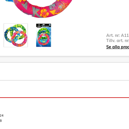
Art. nr:
A11
Tillv. art. n
Se alla pro
24
8