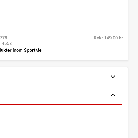
778
Rek: 149,00 kr
r:
4552
dukter inom SportMe