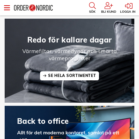
SÖK
BLI KUND
LOGGA IN
Redo för kallare dagar
Värmefiltar, värmedynor och smarta
värmeprodukter
SE HELA SORTIMENTET
Back to office
Allt för det moderna kontoret, samlat på ett