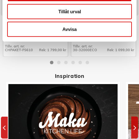
Tillåt urval
CHAMPION
C3
Paket Frukostserie Creme White
Perkolator Design Borstat
Series
Rostfritt stål 10kp
Avvisa
Art nr:
Art nr:
CHPAKET-FS610
30-32000ECO
Tillv. art. nr:
Tillv. art. nr:
CHPAKET-FS610
Rek: 1 799,00 kr
30-32000ECO
Rek: 1 099,00 kr
Tillv. art. nr:
Tillv. art. nr:
CHPAKET-FS610
30-32000ECO
Inspiratio
n