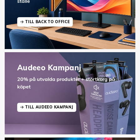
ställe
TILL BACK TO OFFICE
Audeeo Kampanj
20% på utvalda produkter + störtkorg på
köpet
TILL AUDEEO KAMPANJ