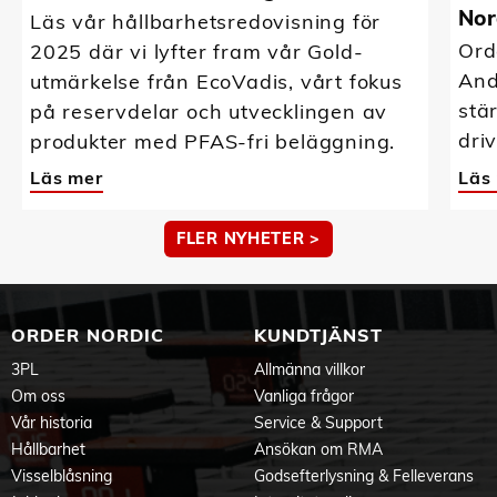
Nor
Läs vår hållbarhetsredovisning för
Ord
2025 där vi lyfter fram vår Gold-
And
utmärkelse från EcoVadis, vårt fokus
stä
på reservdelar och utvecklingen av
driv
produkter med PFAS-fri beläggning.
Läs mer
Läs
FLER NYHETER >
ORDER NORDIC
KUNDTJÄNST
3PL
Allmänna villkor
Om oss
Vanliga frågor
Vår historia
Service & Support
Hållbarhet
Ansökan om RMA
Visselblåsning
Godsefterlysning & Felleverans