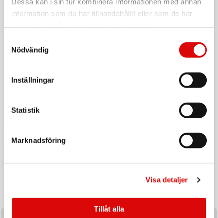
Dessa kan i sin tur kombinera informationen med annan
information som du har tillhandahållit eller som de har
samlat in när du har använt deras tjänster.
Samtyckesval
Nödvändig
Inställningar
Tillbaka till vardagen
Ladda upp inför hösten med ett handplockat sortiment av
Statistik
produkter utvalda för säsongens efterfrågan och
affärsmöjligheter.
Marknadsföring
Visa detaljer
Tillåt alla