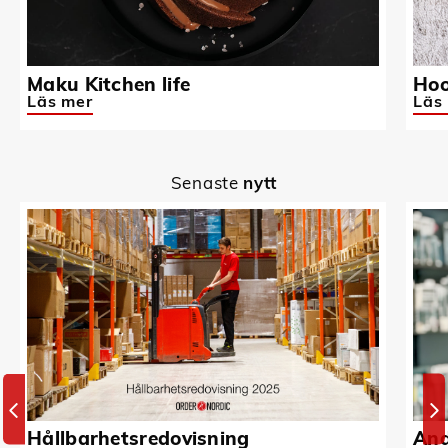
Maku Kitchen life
Hoo
Läs mer
Läs
Senaste
nytt
Hållbarhetsredovisning
And