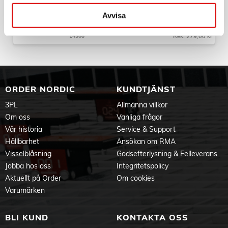
Manual
Art nr:
Avvisa
14568
Tillv. art. nr:
14568
Rek: 279,00 kr
ORDER NORDIC
KUNDTJÄNST
3PL
Allmänna villkor
Om oss
Vanliga frågor
Vår historia
Service & Support
Hållbarhet
Ansökan om RMA
Visselblåsning
Godsefterlysning & Felleverans
Jobba hos oss
Integritetspolicy
Aktuellt på Order
Om cookies
Varumärken
BLI KUND
KONTAKTA OSS