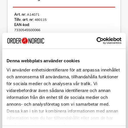
Art. nr:
A14071
Tillv. art. nr:
480115
EAN-kod:
7330545500066
För hel kartong beställ:
6
Llitt Doro E27
Doro Wall E27 är en stilren klassisk klotarmatur med en
Denna webbplats använder cookies
modern finish som passar både moderna fasader så som
äldre klassiska byggnaderna. Ger ett vackert rundstålande
Vi använder enhetsidentifierare för att anpassa innehållet
ljus. Doro finns i tre olika färger, vit, corten eller antracit Doro
och annonserna till användarna, tillhandahålla funktioner
Wall har en E27 sockel vilket medför att du själv väljer om du
Läs mer
vill ha styrning och vilken ljusmängd som passar just ditt
för sociala medier och analysera vår trafik. Vi
behov.
vidarebefordrar även sådana identifierare och annan
information från din enhet till de sociala medier och
Specifikationer
Varumärke
Sortera
annons- och analysföretag som vi samarbetar med.
Dessa kan i sin tur kombinera informationen med annan
Ljusteknisk data
Tillbehör
information som du har tillhandahållit eller som de har
Sockel (typ): E27
Ljuskälla ingår: Nej
samlat in när du har använt deras tjänster.
PHILIPS