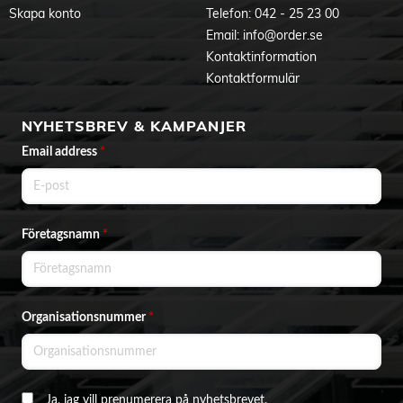
Bred kompatibilitet för maximal flexibilitet
Skapa konto
Telefon:
042 - 25 23 00
DSP-111 stöder M-Key och B+M Key NVMe PCIe eller M.2
Email:
info@order.se
SATA SSD-enheter i storlekarna 2230, 2242, 2260 och 2280,
Kontaktinformation
och förvandlar dem till höghastighets USB 3.2-externa
enheter. Den är kompatibel med Windows 11/10, macOS,
Kontaktformulär
Linux och Android och erbjuder mångsidig, bärbar lagring
som passar sömlöst in i alla enheter eller arbetsflöden.
NYHETSBREV & KAMPANJER
Snabb installation, inga verktyg behövs
Email address
*
Inga skruvmejslar behövs; installera bara din M.2 SSD med
den medföljande spärren, skjut på locket för att säkra höljet,
och du är redo att köra igång.
Företagsnamn
*
Specifikationer
SSD-gränssnitt: M.2 NVMe/NGFF SSD (kompatibel med M-
nyckel/B+M-nyckel)
SSD-formfaktor: 2230/2242/2260/2280
USB-kontakt: USB 3.2 Typ C: 10 Gbps
Kapacitet: 4 TB
Organisationsnummer
*
Mått: 124 x 35 x 14 mm
Operativsystem: Windows 11, Windows 10, macOS, Linux
och Android
Hölje: ABS + aluminiumlegering
Ja, jag vill prenumerera på nyhetsbrevet.