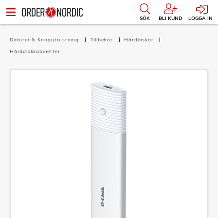
SÖK
BLI KUND
LOGGA IN
Datorer & Kringutrustning
Tillbehör
Hårddiskar
Hårddiskkabinetter