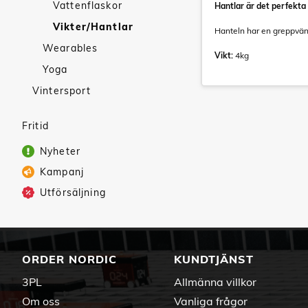
Vattenflaskor
Hantlar är det perfekta 
Vikter/Hantlar
Hanteln har en greppvänl
Wearables
Vikt:
4kg
Yoga
Vintersport
Fritid
Nyheter
Kampanj
Utförsäljning
ORDER NORDIC
KUNDTJÄNST
3PL
Allmänna villkor
Om oss
Vanliga frågor