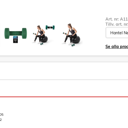
Art. nr:
A11
Tillv. art. n
Se alla pr
05
2