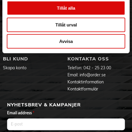
Om oss
Vanliga frågor
Vår historia
Service & Support
Tillåt alla
Hållbarhet
Ansökan om RMA
Visselblåsning
Godsefterlysning & Felleverans
Tillåt urval
Jobba hos oss
Integritetspolicy
Aktuellt på Order
Om cookies
Avvisa
Varumärken
BLI KUND
KONTAKTA OSS
Skapa konto
Telefon:
042 - 25 23 00
Email:
info@order.se
Kontaktinformation
Kontaktformulär
NYHETSBREV & KAMPANJER
Email address
*