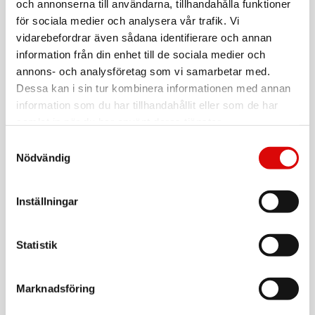
och annonserna till användarna, tillhandahålla funktioner
5706751041716
För hel kartong beställ:
4
för sociala medier och analysera vår trafik. Vi
vidarebefordrar även sådana identifierare och annan
DVD-spelare med HDMI-anslutning
information från din enhet till de sociala medier och
USB-ingång
annons- och analysföretag som vi samarbetar med.
Spelar DVD, AVI, CD, CD-R / RW, MP3, WMA, DVD-R / RW,
DVD + R / RW, JPEG, VCD, bild CD
Dessa kan i sin tur kombinera informationen med annan
Multiregion
information som du har tillhandahållit eller som de har
HDMI-upplösning upp till 1080p (1920x1080)
samlat in när du har använt deras tjänster.
PAL / NTSC-kompatibel
Läs mer
Inbyggd Dolby Digital surround-ljudavkodare
Samtyckesval
On-Screen-Display
Nödvändig
Flervinkelfunktion
Valbart skärmformat (4: 3/16: 9)
Fjärrkontroll med full funktion
Varumärke
Sortera
Inställningar
Tillbehör
Statistik
LOGILINK
Scart till 3x RCA
Art nr:
Marknadsföring
CA1029
Tillv. art. nr:
CA1029
Rek: 129,00 kr