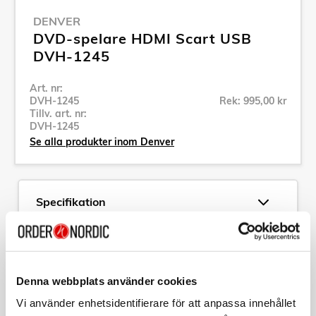
DENVER
DVD-spelare HDMI Scart USB
DVH-1245
Art. nr:
DVH-1245
Rek: 995,00 kr
Tillv. art. nr:
DVH-1245
Se alla produkter inom Denver
Specifikation
Beskrivning
Denna webbplats använder cookies
Art. nr:
DVH-1245
Tillv. art. nr:
DVH-1245
Vi använder enhetsidentifierare för att anpassa innehållet
EAN-kod: