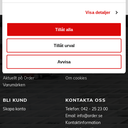
Visa detaljer
ORDER NORDIC
KUNDTJÄNST
Tillåt alla
3PL
Allmänna villkor
Om oss
Vanliga frågor
Tillåt urval
Vår historia
Service & Support
Hållbarhet
Ansökan om RMA
Avvisa
Visselblåsning
Godsefterlysning & Felleverans
Jobba hos oss
Integritetspolicy
Aktuellt på Order
Om cookies
Varumärken
BLI KUND
KONTAKTA OSS
Skapa konto
Telefon:
042 - 25 23 00
Email:
info@order.se
Kontaktinformation