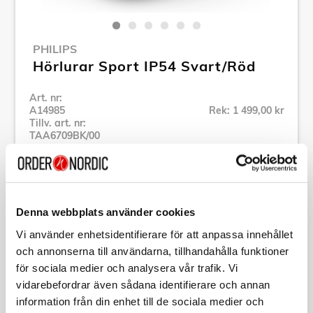
PHILIPS
Hörlurar Sport IP54 Svart/Röd
Art. nr:
A14985
Rek: 1 499,00 kr
Tillv. art. nr:
TAA6709BK/00
Se alla produkter inom Philips
Specifikation
Denna webbplats använder cookies
Vi använder enhetsidentifierare för att anpassa innehållet
och annonserna till användarna, tillhandahålla funktioner
Beskrivning
för sociala medier och analysera vår trafik. Vi
vidarebefordrar även sådana identifierare och annan
Art. nr:
A14985
information från din enhet till de sociala medier och
Tillv. art. nr: