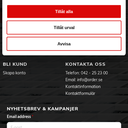
3PL
Allmänna villkor
- Tilldela endera öronpropp uppspelning, paus, hoppa över
Om oss
Vanliga frågor
spår och volym
Tillåt alla
- Stänk- och svettåliga: IPX4
Vår historia
Service & Support
Hållbarhet
Ansökan om RMA
True wireless-öronproppar. Bra ljud, inget tryck
Tillåt urval
Visselblåsning
Godsefterlysning & Felleverans
- Små, bekväma öronproppar. Inga öronpluggar, inget tryck
- Öronpropparna sitter säkert i ytterörat
Jobba hos oss
Integritetspolicy
- Bra ljud även vid låg volym med dynamisk bas
Aktuellt på Order
Om cookies
Avvisa
- 13 mm högtalarelement och en basförstärkningsfunktion
Varumärken
- Tydliga samtal. Motparten hör vad du säger
Produktdokument
BLI KUND
KONTAKTA OSS
Skapa konto
Telefon:
042 - 25 23 00
Email:
info@order.se
Kontaktinformation
Kontaktformulär
NYHETSBREV & KAMPANJER
Email address
*