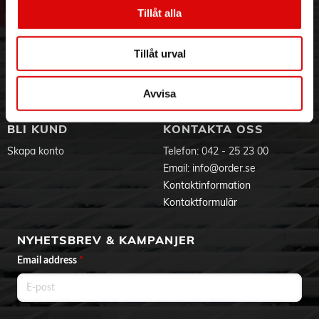
Vår historia
Service & Support
Tillåt alla
Hållbarhet
Ansökan om RMA
Visselblåsning
Godsefterlysning & Felleverans
Tillåt urval
Jobba hos oss
Integritetspolicy
Aktuellt på Order
Om cookies
Varumärken
Avvisa
BLI KUND
KONTAKTA OSS
Skapa konto
Telefon:
042 - 25 23 00
Email:
info@order.se
Kontaktinformation
Kontaktformulär
NYHETSBREV & KAMPANJER
Email address
*