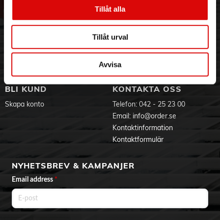
Vår historia
Service & Support
Tillåt alla
Hållbarhet
Ansökan om RMA
Visselblåsning
Godsefterlysning & Felleverans
Tillåt urval
Jobba hos oss
Integritetspolicy
Aktuellt på Order
Om cookies
Varumärken
Avvisa
BLI KUND
KONTAKTA OSS
Skapa konto
Telefon:
042 - 25 23 00
Email:
info@order.se
Kontaktinformation
Kontaktformulär
NYHETSBREV & KAMPANJER
Email address
*