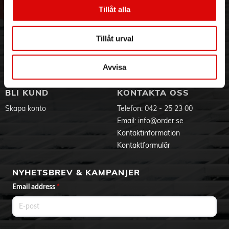
Vår historia
Service & Support
- Passar alla typer av spishällar
Tillåt alla
- Tål maskindisk
Hållbarhet
Ansökan om RMA
Visselblåsning
Godsefterlysning & Felleverans
Tillåt urval
Jobba hos oss
Integritetspolicy
Aktuellt på Order
Om cookies
Varumärken
Avvisa
BLI KUND
KONTAKTA OSS
Skapa konto
Telefon:
042 - 25 23 00
Email:
info@order.se
Kontaktinformation
Kontaktformulär
NYHETSBREV & KAMPANJER
Email address
*