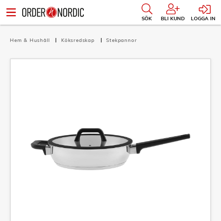
SÖK
BLI KUND
LOGGA IN
Hem & Hushåll
Köksredskap
Stekpannor