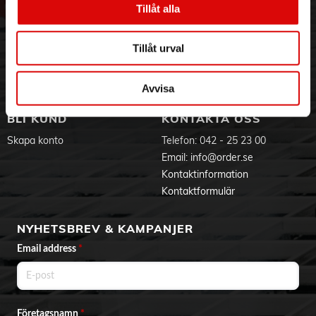
Tillåt alla
Hållbarhet
Ansökan om RMA
Fem hastighetsinställningar för bättre kontroll
Visselblåsning
Godsefterlysning & Felleverans
De många hastighetsinställningarna ger bästa möjliga
kontroll vid blandning.
Jobba hos oss
Integritetspolicy
Tillåt urval
Aktuellt på Order
Om cookies
Turbofunktion
Turbofunktionen ger extra kraft när du behöver det.
Varumärken
Avvisa
Enkel vispmontering
Visparna har utformats med ett annat mönster i ena
BLI KUND
KONTAKTA OSS
änden för att de snabbt och intuitivt ska kunna monteras.
Skapa konto
Telefon:
042 - 25 23 00
Utmatningsknapp på vispen
Email:
info@order.se
Med en knapptryckning kan du frigöra visparna eller
Kontaktinformation
degkrokarna.
Kontaktformulär
Medföljer:
Dubbel ballongvisp
NYHETSBREV & KAMPANJER
Knådningsverktyg
Email address
*
Företagsnamn
*