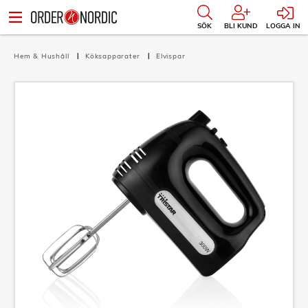
SÖK
BLI KUND
LOGGA IN
Hem & Hushåll
Köksapparater
Elvispar