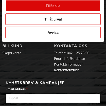
- 6+ turbo hastigheter
Vår historia
Service & Support
Tillåt alla
- Maskindiskbara tillbehör
Hållbarhet
Ansökan om RMA
Visselblåsning
Godsefterlysning & Felleverans
Tillåt urval
Jobba hos oss
Integritetspolicy
Aktuellt på Order
Om cookies
Avvisa
Varumärken
BLI KUND
KONTAKTA OSS
Skapa konto
Telefon:
042 - 25 23 00
Email:
info@order.se
Kontaktinformation
Kontaktformulär
NYHETSBREV & KAMPANJER
Email address
*