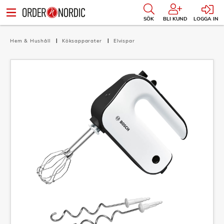
SÖK
BLI KUND
LOGGA IN
Hem & Hushåll
Köksapparater
Elvispar