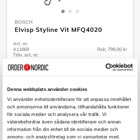
BOSCH
Elvisp Styline Vit MFQ4020
Art. nr:
A11669
Rek: 799,00 kr
Tillv. art. nr:
MFQ4020
Se alla produkter inom Bosch
Denna webbplats använder cookies
Specifikation
Vi använder enhetsidentifierare för att anpassa innehållet
och annonserna till användarna, tillhandahålla funktioner
Beskrivning
för sociala medier och analysera vår trafik. Vi
vidarebefordrar även sådana identifierare och annan
information från din enhet till de sociala medier och
Art. nr:
A11669
Tillv. art. nr:
MFQ4020
annons- och analysföretag som vi samarbetar med.