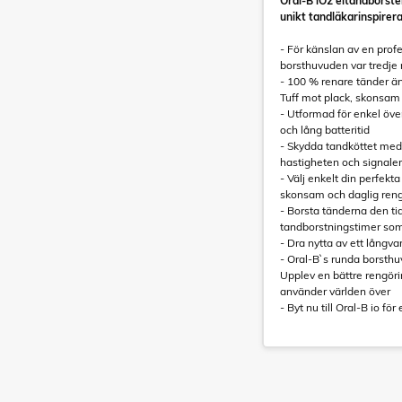
Oral-B iO2 eltandborst
unikt tandläkarinspirer
- För känslan av en profe
borsthuvuden var tredje 
- 100 % renare tänder ä
Tuff mot plack, skonsam
- Utformad för enkel öve
och lång batteritid
- Skydda tandköttet med
hastigheten och signalera
- Välj enkelt din perfekt
skonsam och daglig ren
- Borsta tänderna den t
tandborstningstimer som
- Dra nytta av ett långvar
- Oral-B`s runda borsthu
Upplev en bättre rengöri
använder världen över
- Byt nu till Oral-B io fö