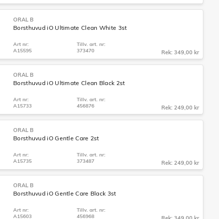
ORAL B
Borsthuvud iO Ultimate Clean White 3st
Art nr:
Tillv. art. nr:
A15595
373470
Rek: 349,00 kr
ORAL B
Borsthuvud iO Ultimate Clean Black 2st
Art nr:
Tillv. art. nr:
A15733
456876
Rek: 249,00 kr
ORAL B
Borsthuvud iO Gentle Care 2st
Art nr:
Tillv. art. nr:
A15735
373487
Rek: 249,00 kr
ORAL B
Borsthuvud iO Gentle Care Black 3st
Art nr:
Tillv. art. nr:
A15603
456968
Rek: 349,00 kr