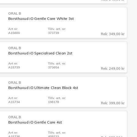
ORAL B
Borsthuvud iO Gentle Care White 3st
Art nr:
Tillv. art. nr:
A15600
373739
Rek: 349,00 kr
ORAL B
Borsthuvud iO Specialised Clean 2st
Art nr:
Tillv. art. nr:
A15739
373654
Rek: 249,00 kr
ORAL B
Borsthuvud iO Ultimate Clean Black 4st
Art nr:
Tillv. art. nr:
A15734
196178
Rek: 399,00 kr
ORAL B
Borsthuvud iO Gentle Care 4st
Art nr:
Tillv. art. nr:
A15736
409223