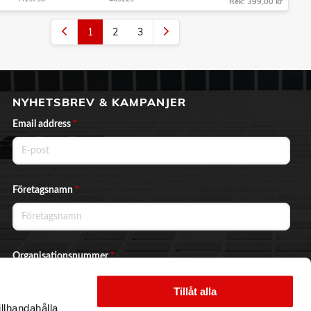
Rek: 399,00 kr
1
2
3
NYHETSBREV & KAMPANJER
Email address
*
Företagsnamn
*
Organisationsnummer
*
Tillåt alla
illhandahålla