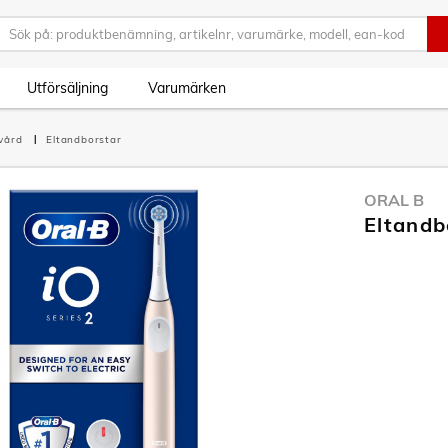
Utförsäljning
Varumärken
vård
Eltandborstar
ORAL B
Eltandb