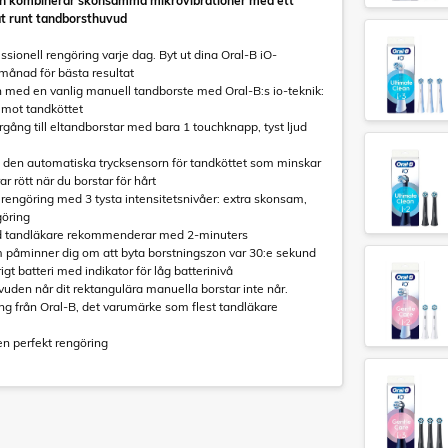
en kombinerar skonsamma mikrovibrationer med ett
at runt tandborsthuvud
ssionell rengöring varje dag. Byt ut dina Oral-B iO-
månad för bästa resultat
n med en vanlig manuell tandborste med Oral-B:s io-teknik:
 mot tandköttet
rgång till eltandborstar med bara 1 touchknapp, tyst ljud
 den automatiska trycksensorn för tandköttet som minskar
r rött när du borstar för hårt
a rengöring med 3 tysta intensitetsnivåer: extra skonsam,
göring
id tandläkare rekommenderar med 2-minuters
 påminner dig om att byta borstningszon var 30:e sekund
igt batteri med indikator för låg batterinivå
vuden når dit rektangulära manuella borstar inte når.
ng från Oral-B, det varumärke som flest tandläkare
r en perfekt rengöring