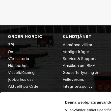
ORDER NORDIC
KUNDTJÄNST
3PL
Allmänna villkor
Om oss
Vanliga frågor
Vår historia
Service & Support
Hållbarhet
Ansökan om RMA
Visselblåsning
Godsefterlysning &
Jobba hos oss
Felleverans
Aktuellt på Order
Integritetspolicy
Varumärken
Om cookies
Denna webbplats använde
Vi använder enhetsidentifie