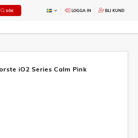
LOGGA IN
BLI KUND
SÖK
orste iO2 Series Calm Pink