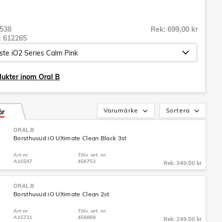
538
Rek: 699,00 kr
r:
612265
dukter inom Oral B
Varumärke
Sortera
ör
ORAL B
Borsthuvud iO Ultimate Clean Black 3st
Art nr:
Tillv. art. nr:
A15597
456753
Rek: 349,00 kr
ORAL B
Borsthuvud iO Ultimate Clean 2st
Art nr:
Tillv. art. nr:
A15731
456869
Rek: 249,00 kr