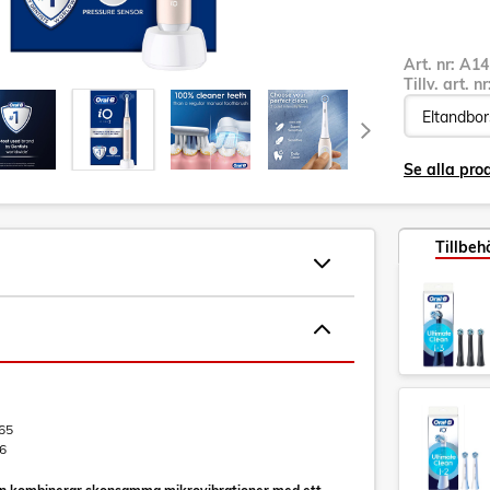
Art. nr:
A14
Tillv. art. n
Se alla pro
Tillbeh
65
6