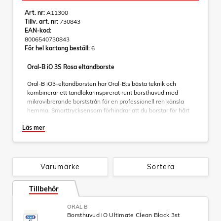
Art. nr:
A11300
Tillv. art. nr:
730843
EAN-kod:
8006540730843
För hel kartong beställ:
6
Oral-B iO 3S Rosa eltandborste
Oral-B iO3-eltandborsten har Oral-B:s bästa teknik och
kombinerar ett tandläkarinspirerat runt borsthuvud med
mikrovibrerande borststrån för en professionell ren känsla
hemma. Smarttrycksensorn förhindrar att du borstar för hårt
eller för mjukt för att skydda ditt tandkött och få den bästa
Läs mer
rengöringen. Smart Pressure Sensor meddelar dig om att du
har lagt för mycket tid på att borsta med för hårt tryck.
Ersätt dina Oral-B iO Series-refillborsthuvuden var tredje
månad för bästa resultat.
Varumärke
Sortera
Oral-B:s bästa rengöring någonsin med revolutionerande iO-
teknik för en professionellt ren känsla och skonsam
Tillbehör
borstningsupplevelse
Kombinerar det unika, runda borsthuvudet från Oral-B med
ORAL B
skonsamma mikrovibrationer för en ren och fräsch känsla
Borsthuvud iO Ultimate Clean Black 3st