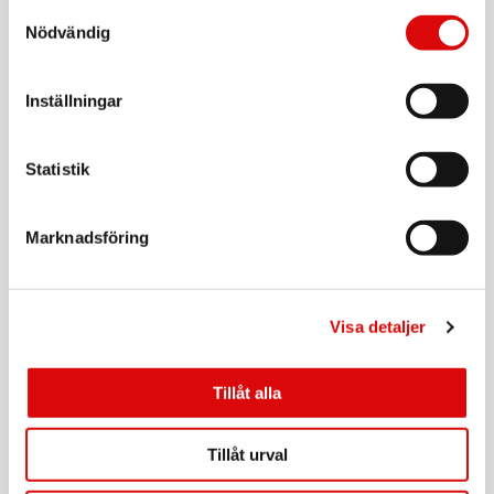
Art nr:
Samtyckesval
A15733
Nödvändig
Tillv. art. nr:
456876
Rek: 249,00 kr
Inställningar
ORAL B
Borsthuvud iO Gentle Care Black 3st
Art nr:
Statistik
A15603
Tillv. art. nr:
456968
Rek: 349,00 kr
Marknadsföring
ORAL B
Borsthuvud iO Gentle Care 2st
Art nr:
Visa detaljer
A15735
Tillv. art. nr:
373487
Rek: 249,00 kr
Tillåt alla
ORAL B
Borsthuvud iO Gentle Care White 3st
Tillåt urval
Art nr:
A15600