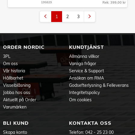
195829
Rek: 399,00 kr
1
2
3
ORDER NORDIC
KUNDTJÄNST
3PL
Allmänna villkor
Om oss
Vanliga frågor
Vår historia
Service & Support
Hållbarhet
Ansökan om RMA
Visselblåsning
Godsefterlysning & Felleverans
Jobba hos oss
Integritetspolicy
Aktuellt på Order
Om cookies
Varumärken
BLI KUND
KONTAKTA OSS
Skapa konto
Telefon:
042 - 25 23 00