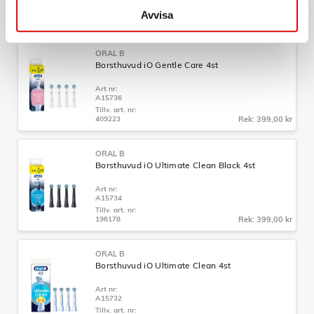
Tillv. art. nr:
Avvisa
373739
Rek: 349,00 kr
ORAL B
Borsthuvud iO Gentle Care 4st
Art nr:
A15736
Tillv. art. nr:
409223
Rek: 399,00 kr
ORAL B
Borsthuvud iO Ultimate Clean Black 4st
Art nr:
A15734
Tillv. art. nr:
196178
Rek: 399,00 kr
ORAL B
Borsthuvud iO Ultimate Clean 4st
Art nr:
A15732
Tillv. art. nr: