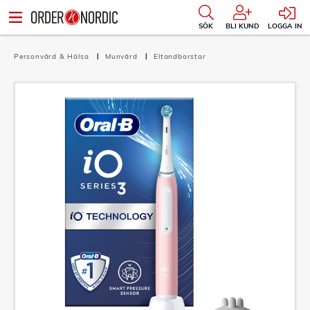
SÖK
BLI KUND
LOGGA IN
Personvård & Hälsa
Munvård
Eltandborstar