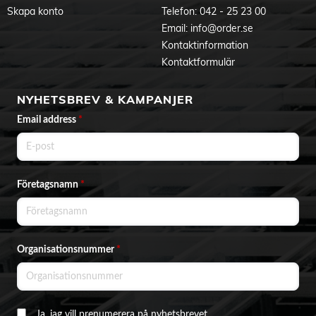
Skapa konto
Telefon:
042 - 25 23 00
Email:
info@order.se
Kontaktinformation
Kontaktformulär
NYHETSBREV & KAMPANJER
Email address
*
Företagsnamn
*
Organisationsnummer
*
Ja, jag vill prenumerera på nyhetsbrevet.