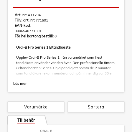
Art. nr:
A11294
Tillv. art. nr:
771501
EAN-kod:
8006540771501
För hel kartong beställ:
6
Oral-B Pro Series 1 Eltandborste
Upplev Oral-B Pro Series 1 från varumärket som flest
tandläkare använder världen över. Den professionella timern
i eltandborsten Series 1 hjälper dig att borsta de 2 minuter
som tandläkare rekommenderar och påminner dig var 30:e
sekund om att börja borsta ett nytt område. Medan du bara
Läs mer
behöver flytta runt borsten i munnen gör Oral-B:s unika runda
huvud resten.
Den tar bort upp till 100 % mer plack än en vanlig manuell
tandborste, för friskare tandkött, och tar bort ytlig
Varumärke
Sortera
missfärgning för vitare tänder redan vid första användningen.
Tillbehör
Med sin proffsiga timer är Oral-B Series 1 en utmärkt
tandborste för alla som vill byta till eltandborste.
ORAL B