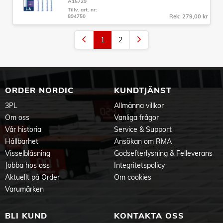
A15729
Tillv. art. nr:
894750
Rek: 279,00 kr
1
2
ORDER NORDIC
KUNDTJÄNST
3PL
Allmänna villkor
Om oss
Vanliga frågor
Vår historia
Service & Support
Hållbarhet
Ansökan om RMA
Visselblåsning
Godsefterlysning & Felleverans
Jobba hos oss
Integritetspolicy
Aktuellt på Order
Om cookies
Varumärken
BLI KUND
KONTAKTA OSS