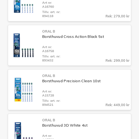
Art nr:
A16760
Tillv. art. nr:
894118
Rek: 279,00 kr
ORAL B
Borsthuvud Cross Action Black 5st
Art nr:
A16758
Tillv. art. nr:
893432
Rek: 299,00 kr
ORAL B
Borsthuvud Precision Clean 10st
Art nr:
A15728
Tillv. art. nr:
894521
Rek: 449,00 kr
ORAL B
Borsthuvud 3D White 4st
Art nr: