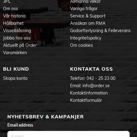
3PL
Allmänna villkor
Om oss
Vanliga frågor
Vår historia
Service & Support
Hållbarhet
Ansökan om RMA
Visselblåsning
Godsefterlysning & Felleverans
Jobba hos oss
Integritetspolicy
Aktuellt på Order
Om cookies
Varumärken
BLI KUND
KONTAKTA OSS
Skapa konto
Telefon:
042 - 25 23 00
Email:
info@order.se
Kontaktinformation
Kontaktformulär
NYHETSBREV & KAMPANJER
Email address
*