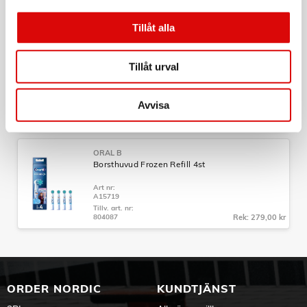
A15720
Tillv. art. nr:
805374
Rek: 279,00 kr
Tillåt alla
ORAL B
Tillåt urval
Borsthuvud Lion King 4st
Art nr:
A16757
Avvisa
Tillv. art. nr:
301954
Rek: 259,00 kr
ORAL B
Borsthuvud Frozen Refill 4st
Art nr:
A15719
Tillv. art. nr:
804087
Rek: 279,00 kr
ORDER NORDIC
KUNDTJÄNST