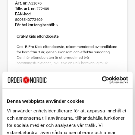
Art. nr:
A11670
Tillv. art. nr:
772409
EAN-kod:
8006540772409
För hel kartong beställ:
6
Oral-B Kids eltandborste
Oral-B Pro Kids eltandborste, rekommenderad av tandläkare
för barn från 3 år, ger en skonsam och effektiv rengöring.
Den här eltandborsten är utformad med två
borstningsfunktioner, inklusive en unik barnvänlig mjuk
funktion för varsam rengöring av barntänder. Den avlägsnar
Läs mer
mer plack än en vanlig, manuell tandborste.
Fyra klistermärken medföljer så att barnet självt kan dekorera
handtaget.
Varumärke
Sortera
- Den ultimata tandborsten för en bättre och mer skonsam
Denna webbplats använder cookies
rengöring för barn från 3 år
Vi använder enhetsidentifierare för att anpassa innehållet
Tillbehör
- Runt borsthuvud med en storlek som passar små munnar
- Varsam mot tandköttet med extra mjuka borststrån
och annonserna till användarna, tillhandahålla funktioner
- 2 borstningsfunktioner: Daglig rengöring, och det unika
ORAL B
för sociala medier och analysera vår trafik. Vi
Borsthuvud Sensitive Clean & Care 4st
Sensitive Plus-läget för en otroligt skonsam upplevelse
vidarebefordrar även sådana identifierare och annan
- Gör tandborsthandtaget personligt med 4 roliga utbytbara