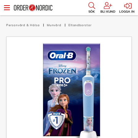
SÖK
BLI KUND
LOGGA IN
Personvård & Hälsa
Munvård
Eltandborstar