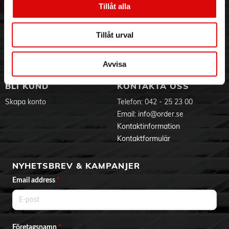
Sladdklämma för praktisk förvaring
Tillåt alla
Hållbarhet
Ansökan om RMA
Sladden viras runt och fästs med en klämma för praktisk
Visselblåsning
Godsefterlysning & Felleverans
förvaring.
Jobba hos oss
Integritetspolicy
Tillåt urval
Stor utmatningsknapp för att frigöra visparna med en
Aktuellt på Order
Om cookies
knapptryckning
Varumärken
Frigör visparna eller degkrokarna med ett tryck på den stora,
Avvisa
tydliga utmatningsknappen.
BLI KUND
KONTAKTA OSS
Medföljer:
Degkrokar
Skapa konto
Telefon:
042 - 25 23 00
Bladvispar
Email:
info@order.se
Sladdlängd:
Kontaktinformation
1,2 m
Kontaktformulär
NYHETSBREV & KAMPANJER
Email address
*
Företagsnamn
*