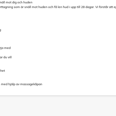
näll mot dig och huden
ttagning som är snäll mot huden och få len hud i upp till 28 dagar. Vi förstår att 
g
örja med
ar du vill
nhet
gen med hjälp av massagekåpan