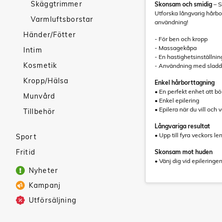
Skäggtrimmer
Skonsam och smidig
– S
Utforska långvarig hårbor
Varmluftsborstar
användning!
Händer/Fötter
- För ben och kropp
- Massagekåpa
Intim
- En hastighetsinställnin
Kosmetik
- Användning med sladd
Kropp/Hälsa
Enkel hårborttagning
• En perfekt enhet att b
Munvård
• Enkel epilering
• Epilera när du vill och v
Tillbehör
Långvariga resultat
• Upp till fyra veckors le
Sport
Fritid
Skonsam mot huden
• Vänj dig vid epilerin
Nyheter
Kampanj
Utförsäljning