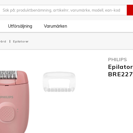
Utförsäljning
Varumärken
vård
Epilatorer
PHILIPS
Epilato
BRE227