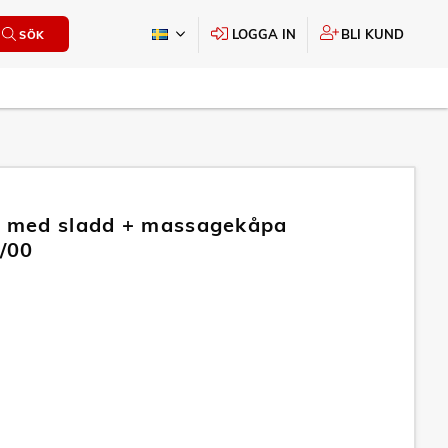
LOGGA IN
BLI KUND
SÖK
r med sladd + massagekåpa
/00