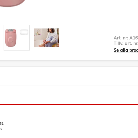
Art. nr:
A16
Tillv. art. n
Se alla pro
61
6