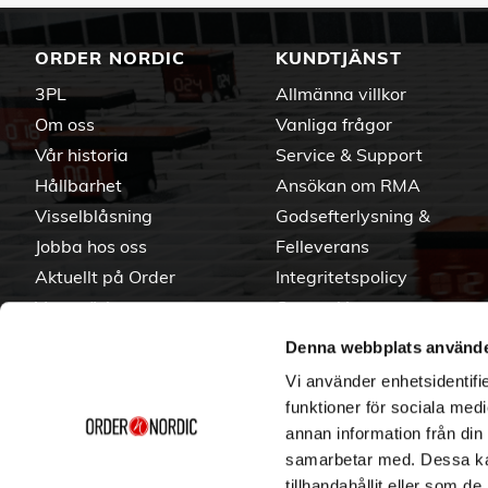
ORDER NORDIC
KUNDTJÄNST
3PL
Allmänna villkor
Om oss
Vanliga frågor
Vår historia
Service & Support
Hållbarhet
Ansökan om RMA
Visselblåsning
Godsefterlysning &
Jobba hos oss
Felleverans
Aktuellt på Order
Integritetspolicy
Varumärken
Om cookies
Denna webbplats använde
Vi använder enhetsidentifie
funktioner för sociala medi
annan information från din
samarbetar med. Dessa kan
tillhandahållit eller som d