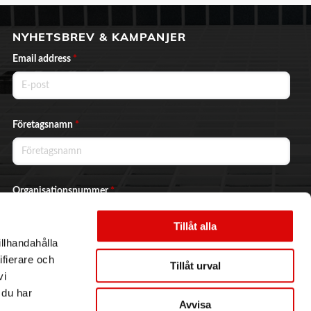
NYHETSBREV & KAMPANJER
Email address
*
Företagsnamn
*
Organisationsnummer
*
Tillåt alla
illhandahålla
Ja, jag vill prenumerera på nyhetsbrevet.
ifierare och
Tillåt urval
vi
 du har
Avvisa
Skicka