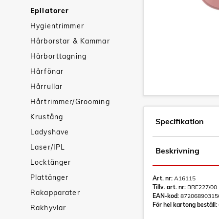
Epilatorer
Hygientrimmer
Hårborstar & Kammar
Hårborttagning
Hårfönar
Hårrullar
Hårtrimmer/Grooming
Krustång
Specifikation
Ladyshave
Laser/IPL
Beskrivning
Locktänger
Plattänger
Art. nr:
A16115
Tillv. art. nr:
BRE227/00
Rakapparater
EAN-kod:
87206890315
För hel kartong beställ:
Rakhyvlar