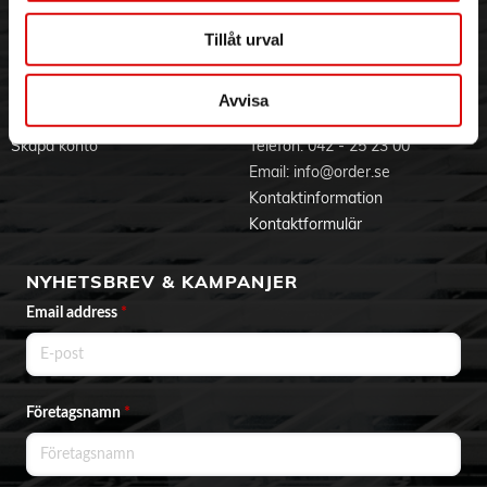
Jobba hos oss
Integritetspolicy
Aktuellt på Order
Om cookies
Tillåt urval
Varumärken
Avvisa
BLI KUND
KONTAKTA OSS
Skapa konto
Telefon:
042 - 25 23 00
Email:
info@order.se
Kontaktinformation
Kontaktformulär
NYHETSBREV & KAMPANJER
Email address
*
Företagsnamn
*