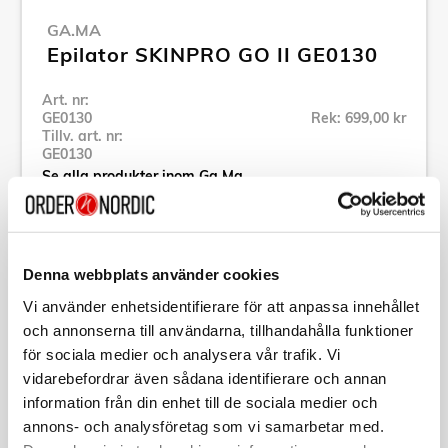
GA.MA
Epilator SKINPRO GO II GE0130
Art. nr:
GE0130
Rek: 699,00 kr
Tillv. art. nr:
GE0130
Se alla produkter inom Ga.Ma
Specifikation
Denna webbplats använder cookies
Vi använder enhetsidentifierare för att anpassa innehållet
Beskrivning
och annonserna till användarna, tillhandahålla funktioner
för sociala medier och analysera vår trafik. Vi
vidarebefordrar även sådana identifierare och annan
Art. nr:
GE0130
Tillv. art. nr:
GE0130
information från din enhet till de sociala medier och
EAN-kod:
annons- och analysföretag som vi samarbetar med.
8023277129412