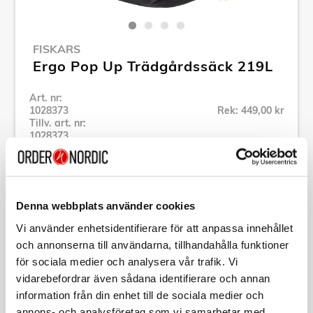
FISKARS
Ergo Pop Up Trädgårdssäck 219L
Art. nr:
1028373
Rek: 449,00 kr
Tillv. art. nr:
1028373
Se alla produkter inom Fiskars
Denna webbplats använder cookies
Specifikation
Vi använder enhetsidentifierare för att anpassa innehållet
och annonserna till användarna, tillhandahålla funktioner
Beskrivning
för sociala medier och analysera vår trafik. Vi
vidarebefordrar även sådana identifierare och annan
Art. nr:
1028373
information från din enhet till de sociala medier och
Tillv. art. nr:
1028373
annons- och analysföretag som vi samarbetar med.