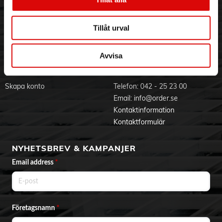
Visselblåsning
Godsefterlysning & Felleverans
Jobba hos oss
Integritetspolicy
Tillåt urval
Aktuellt på Order
Om cookies
Varumärken
Avvisa
BLI KUND
KONTAKTA OSS
Skapa konto
Telefon:
042 - 25 23 00
Email:
info@order.se
Kontaktinformation
Kontaktformulär
NYHETSBREV & KAMPANJER
Email address
*
Företagsnamn
*