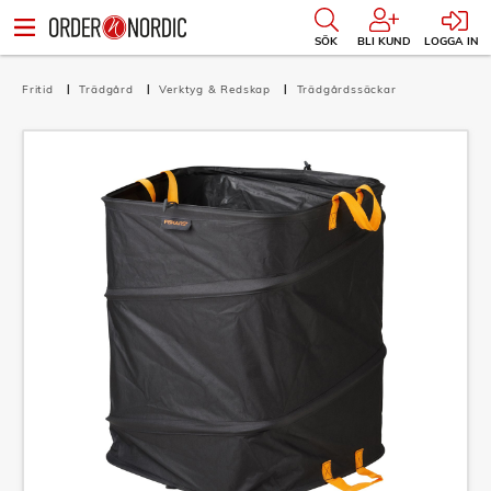
SÖK
BLI KUND
LOGGA IN
Fritid
Trädgård
Verktyg & Redskap
Trädgårdssäckar