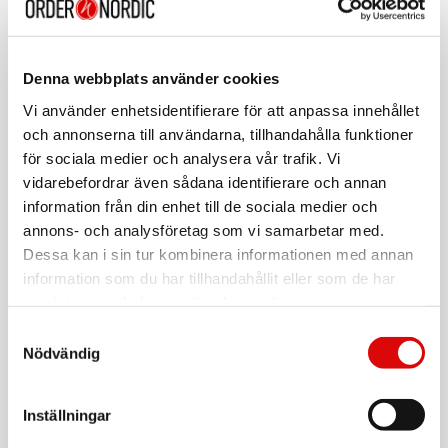
Art. nr:
A14088
Tillv. art. nr:
480132
Denna webbplats använder cookies
EAN-kod:
7330545500233
Vi använder enhetsidentifierare för att anpassa innehållet
För hel kartong beställ:
och annonserna till användarna, tillhandahålla funktioner
24
för sociala medier och analysera vår trafik. Vi
Erik I Wall LED
vidarebefordrar även sådana identifierare och annan
information från din enhet till de sociala medier och
Erik I är en stilren liten cylinderformad väggarmatur i tidlös
annons- och analysföretag som vi samarbetar med.
modern design som ger er vackert ljus ner på din fasad. Erik I
är en LED COB armatur med reflektorteknik och en
Dessa kan i sin tur kombinera informationen med annan
färgtemperatur på 3000 Kelvin. IP65 klassad för att tåla
information som du har tillhandahållit eller som de har
tuffare klimat. Erik I finns i tre olika färger, vit, corten och
samlat in när du har använt deras tjänster.
Läs mer
antracit.
Samtyckesval
Nödvändig
Specifikationer
Varumärke
Sortera
Ljusteknisk data
Ljusfärg: Varmvit
Inställningar
Tillbehör
Färgtemperatur (K): 3000
Färgåtergivning (Ra): >80