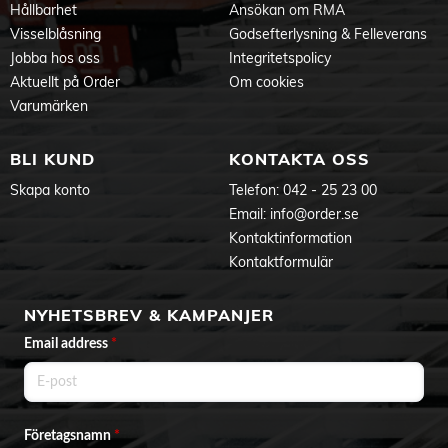
Hållbarhet
Ansökan om RMA
Infästning Skruvmontage
Höjd (mm): 104
Visselblåsning
Godsefterlysning & Felleverans
Bredd (mm): 58
Jobba hos oss
Integritetspolicy
Diameter (mm): 58
Aktuellt på Order
Om cookies
Djup (mm): 74
Vikt (kg): 0,39
Varumärken
Färg och material
Material: Aluminium
BLI KUND
KONTAKTA OSS
Färg: Antracit
Skapa konto
Telefon:
042 - 25 23 00
Manual
Email:
info@order.se
Kontaktinformation
Kontaktformulär
NYHETSBREV & KAMPANJER
Email address
*
Företagsnamn
*