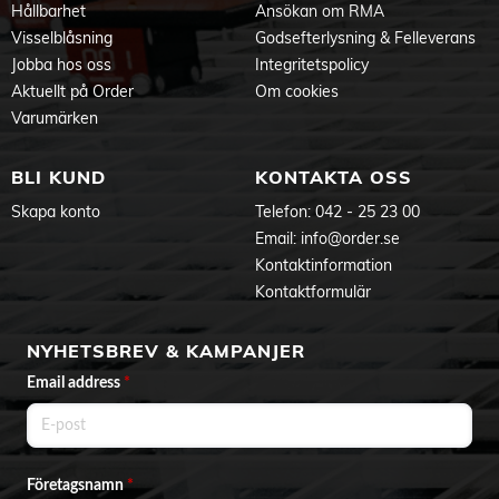
Infästning Skruvmontage
Hållbarhet
Ansökan om RMA
Höjd (mm): 128
Visselblåsning
Godsefterlysning & Felleverans
Bredd (mm): 58
Jobba hos oss
Integritetspolicy
Diameter (mm): 58
Djup (mm): 74
Aktuellt på Order
Om cookies
Vikt (kg): 0,44
Varumärken
Färg och material
Material: Aluminium
BLI KUND
KONTAKTA OSS
Färg: Corten
Skapa konto
Telefon:
042 - 25 23 00
Manual
Email:
info@order.se
Kontaktinformation
Kontaktformulär
NYHETSBREV & KAMPANJER
Email address
*
Företagsnamn
*