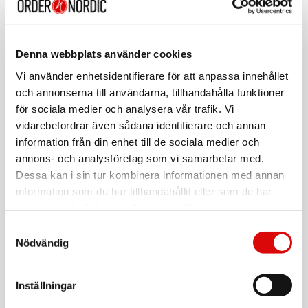
Art. nr:
A14092
Tillv. art. nr:
480136
Denna webbplats använder cookies
EAN-kod:
7330545500271
Vi använder enhetsidentifierare för att anpassa innehållet
För hel kartong beställ:
och annonserna till användarna, tillhandahålla funktioner
24
för sociala medier och analysera vår trafik. Vi
Erik II Wall LED
vidarebefordrar även sådana identifierare och annan
information från din enhet till de sociala medier och
Erik II är en stilren liten cylinderformad väggarmatur i tidlös
annons- och analysföretag som vi samarbetar med.
modern design som ger er vackert ljus både upp och ner på
din fasad. Erik II är en LED COB armatur med reflektorteknik
Dessa kan i sin tur kombinera informationen med annan
och en färgtemperatur på 3000 Kelvin. IP65 klassad för att
information som du har tillhandahållit eller som de har
tåla tuffare klimat. Erik II finns i tre olika färger, vit, corten och
samlat in när du har använt deras tjänster.
Läs mer
antracit.
Samtyckesval
Nödvändig
Specifikationer
Varumärke
Sortera
Ljusteknisk data
Ljusfärg: Varmvit
Inställningar
Tillbehör
Färgtemperatur (K): 3000
Färgåtergivning (Ra): >80