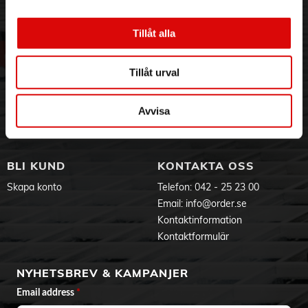
3PL
Allmänna villkor
Om oss
Vanliga frågor
Tillåt alla
Vår historia
Service & Support
Hållbarhet
Ansökan om RMA
Tillåt urval
Visselblåsning
Godsefterlysning & Felleverans
Jobba hos oss
Integritetspolicy
Avvisa
Aktuellt på Order
Om cookies
Varumärken
BLI KUND
KONTAKTA OSS
Skapa konto
Telefon:
042 - 25 23 00
Email:
info@order.se
Kontaktinformation
Kontaktformulär
NYHETSBREV & KAMPANJER
Email address
*