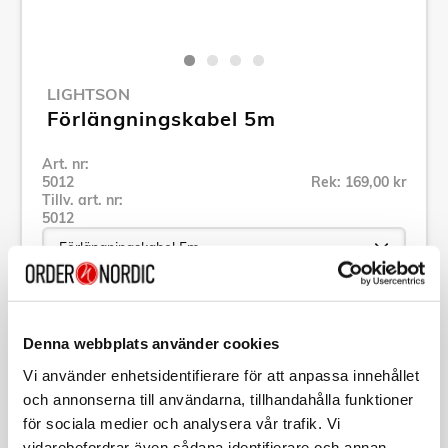
LIGHTSON
Förlängningskabel 5m
Art. nr:
5012
Rek: 169,00 kr
Tillv. art. nr:
5012
Se alla produkter inom LightsOn
Denna webbplats använder cookies
Vi använder enhetsidentifierare för att anpassa innehållet
Specifikation
och annonserna till användarna, tillhandahålla funktioner
för sociala medier och analysera vår trafik. Vi
Beskrivning
vidarebefordrar även sådana identifierare och annan