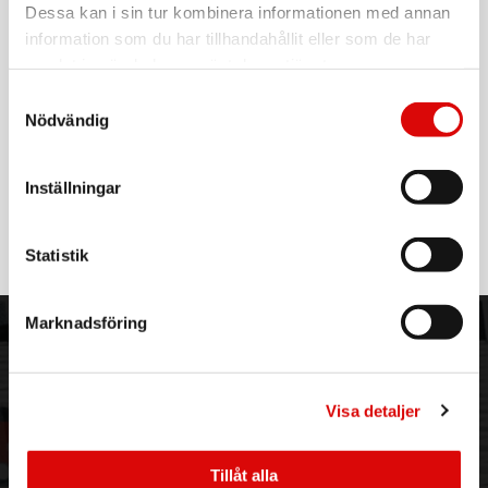
För hel kartong beställ:
Dessa kan i sin tur kombinera informationen med annan
25
information som du har tillhandahållit eller som de har
Tillbehör till Twinnermunstycket
samlat in när du har använt deras tjänster.
Samtyckesval
Gör att munstycket glider smidigt på golvet utan att repa.
Nödvändig
Filtkvalitet.
Inställningar
Läs mer
Statistik
Marknadsföring
ORDER NORDIC
KUNDTJÄNST
3PL
Allmänna villkor
Om oss
Vanliga frågor
Visa detaljer
Vår historia
Service & Support
Hållbarhet
Ansökan om RMA
Tillåt alla
Visselblåsning
Godsefterlysning & Felleverans