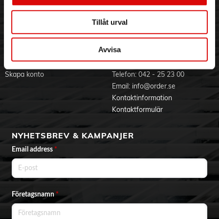
Jobba hos oss
Integritetspolicy
Aktuellt på Order
Om cookies
Tillåt urval
Varumärken
Avvisa
BLI KUND
KONTAKTA OSS
Skapa konto
Telefon:
042 - 25 23 00
Email:
info@order.se
Kontaktinformation
Kontaktformulär
NYHETSBREV & KAMPANJER
Email address
*
Företagsnamn
*