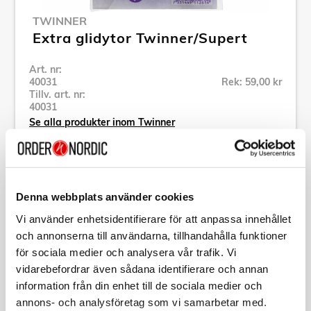
TWINNER
Extra glidytor Twinner/Supert
Art. nr:
40031
Rek: 59,00 kr
Tillv. art. nr:
40031
Se alla produkter inom Twinner
Specifikation
Denna webbplats använder cookies
Vi använder enhetsidentifierare för att anpassa innehållet
Beskrivning
och annonserna till användarna, tillhandahålla funktioner
för sociala medier och analysera vår trafik. Vi
Art. nr:
40031
vidarebefordrar även sådana identifierare och annan
Tillv. art. nr:
40031
information från din enhet till de sociala medier och
EAN-kod:
7331449112614
annons- och analysföretag som vi samarbetar med.