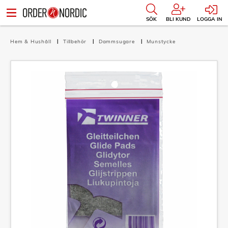
SÖK
BLI KUND
LOGGA IN
Hem & Hushåll
Tillbehör
Dammsugare
Munstycke