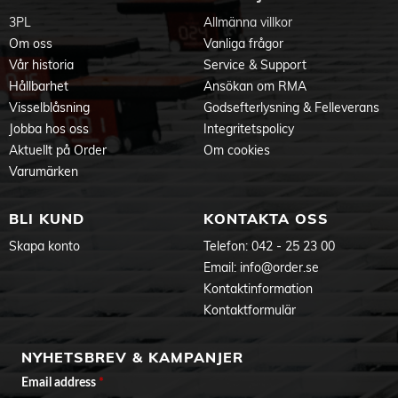
3PL
Allmänna villkor
Om oss
Vanliga frågor
Vår historia
Service & Support
Hållbarhet
Ansökan om RMA
Visselblåsning
Godsefterlysning & Felleverans
Jobba hos oss
Integritetspolicy
Aktuellt på Order
Om cookies
Varumärken
BLI KUND
KONTAKTA OSS
Skapa konto
Telefon:
042 - 25 23 00
Email:
info@order.se
Kontaktinformation
Kontaktformulär
NYHETSBREV & KAMPANJER
Email address
*