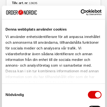
Tillv. art. nr:
13635
EAN-kod:
7330545136357
För hel kartong beställ:
10
Denna webbplats använder cookies
Nexa Trygga Hem Design Line FB-120 SMD Brandfilt 120 x
120 cm Svart
Vi använder enhetsidentifierare för att anpassa innehållet
Brandfilt för hemmamiljöer i silikonbelagd glasfiberväv. En
och annonserna till användarna, tillhandahålla funktioner
silikonbelagd brandfilt kväver branden snabbare och minskar
för sociala medier och analysera vår trafik. Vi
avsevärt risken för återantändning.
vidarebefordrar även sådana identifierare och annan
Brandfilten står emot gasgenomträngning och tål
Läs mer
temperaturer upp till 500 °C och släcker snabbt mindre
information från din enhet till de sociala medier och
bränder i exempelvis kläder eller kokkärl.
annons- och analysföretag som vi samarbetar med.
Dessa kan i sin tur kombinera informationen med annan
Rekommenderas som ett komplement till en 6 kg
brandsläckare i hemmet. Placera brandfilten synligt där risk
information som du har tillhandahållit eller som de har
Sortera
för brand kan förekomma, exempelvis i köket, garaget eller
samlat in när du har använt deras tjänster.
bredvid öppen spis.
Kollektion
Samtyckesval
• 120 x 120 cm
Nödvändig
• Snabb släckning
NEXA
• Minimalt med saneringsarbete
Brandsläckare Svart 6kg 43A
• Bra komplement till brandsläckare