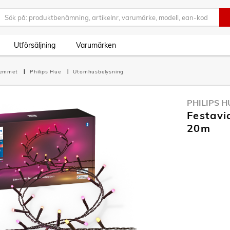
Utförsäljning
Varumärken
hemmet
Philips Hue
Utomhusbelysning
PHILIPS H
Festavi
20m