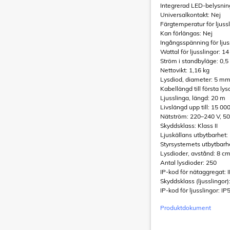
Integrerad LED-belysning
Universalkontakt: Nej
Färgtemperatur för ljuss
Kan förlängas: Nej
Ingångsspänning för ljus
Wattal för ljusslingor: 1
Ström i standbyläge: 0,
Nettovikt: 1,16 kg
Lysdiod, diameter: 5 m
Kabellängd till första lys
Ljusslinga, längd: 20 m
Livslängd upp till: 15 00
Nätström: 220–240 V, 5
Skyddsklass: Klass II
Ljuskällans utbytbarhet:
Styrsystemets utbytbarh
Lysdioder, avstånd: 8 c
Antal lysdioder: 250
IP-kod för nätaggregat: 
Skyddsklass (ljusslingor):
IP-kod för ljusslingor: 
Produktdokument