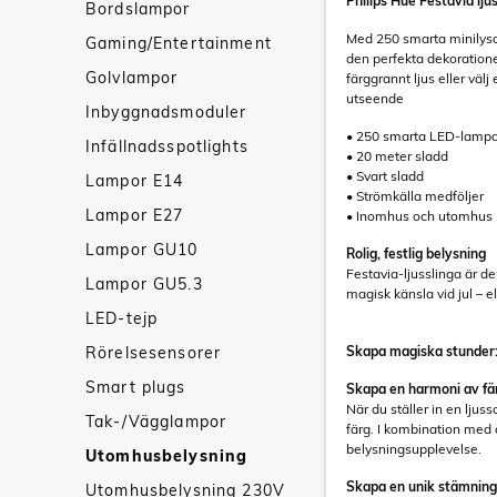
Philips Hue Festavia lju
Bordslampor
Med 250 smarta minilysdi
Gaming/Entertainment
den perfekta dekoration
Golvlampor
färggrannt ljus eller välj 
utseende
Inbyggnadsmoduler
• 250 smarta LED-lampor 
Infällnadsspotlights
• 20 meter sladd
• Svart sladd
Lampor E14
• Strömkälla medföljer
Lampor E27
• Inomhus och utomhus
Lampor GU10
Rolig, festlig belysning
Festavia-ljusslinga är 
Lampor GU5.3
magisk känsla vid jul – el
LED-tejp
Rörelsesensorer
Skapa magiska stunder
Smart plugs
Skapa en harmoni av fär
När du ställer in en ljus
Tak-/Vägglampor
färg. I kombination med
belysningsupplevelse.
Utomhusbelysning
Skapa en unik stämning
Utomhusbelysning 230V