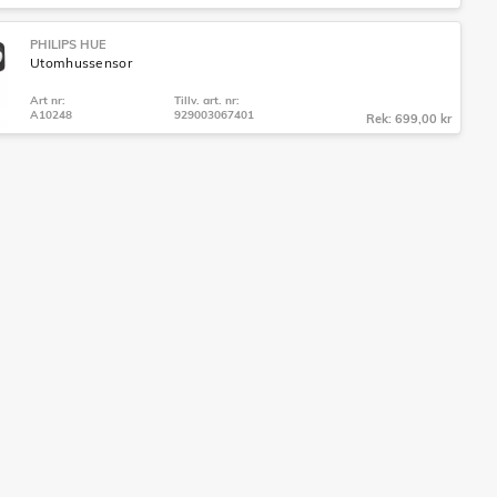
PHILIPS HUE
Utomhussensor
Art nr:
Tillv. art. nr:
A10248
929003067401
Rek: 699,00 kr