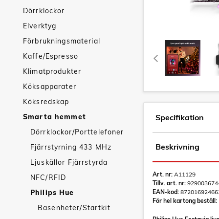
Dörrklockor
Elverktyg
Förbrukningsmaterial
Kaffe/Espresso
Klimatprodukter
Köksapparater
Köksredskap
Smarta hemmet
Specifikation
Dörrklockor/Porttelefoner
Beskrivning
Fjärrstyrning 433 MHz
Ljuskällor Fjärrstyrda
Art. nr:
A11129
NFC/RFID
Tillv. art. nr:
929003674
Philips Hue
EAN-kod:
87201692466
För hel kartong beställ:
Basenheter/Startkit