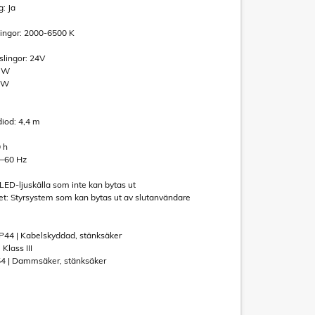
: Ja
lingor: 2000-6500 K
slingor: 24V
4 W
5 W
m
diod: 4,4 m
0 h
0–60 Hz
 LED-ljuskälla som inte kan bytas ut
et: Styrsystem som kan bytas ut av slutanvändare
m
IP44 | Kabelskyddad, stänksäker
 Klass III
IP54 | Dammsäker, stänksäker