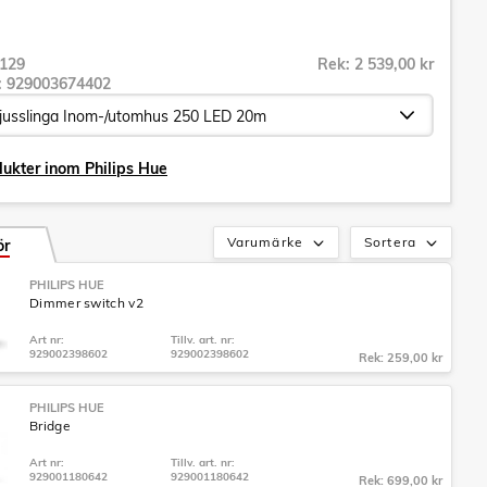
129
Rek: 2 539,00 kr
r:
929003674402
dukter inom Philips Hue
Varumärke
Sortera
ör
PHILIPS HUE
Dimmer switch v2
Art nr:
Tillv. art. nr:
929002398602
929002398602
Rek: 259,00 kr
PHILIPS HUE
Bridge
Art nr:
Tillv. art. nr:
929001180642
929001180642
Rek: 699,00 kr