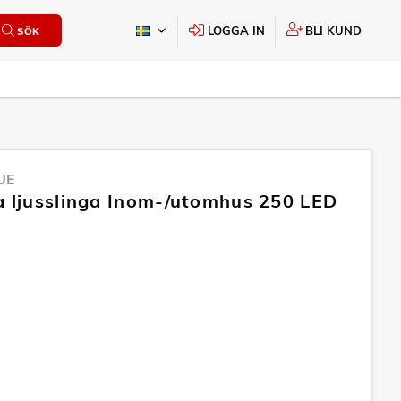
LOGGA IN
BLI KUND
SÖK
UE
a ljusslinga Inom-/utomhus 250 LED