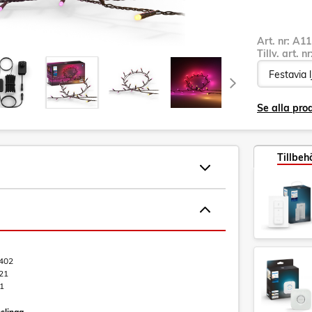
Art. nr:
A11
Tillv. art. n
Se alla pro
Tillbeh
402
21
1