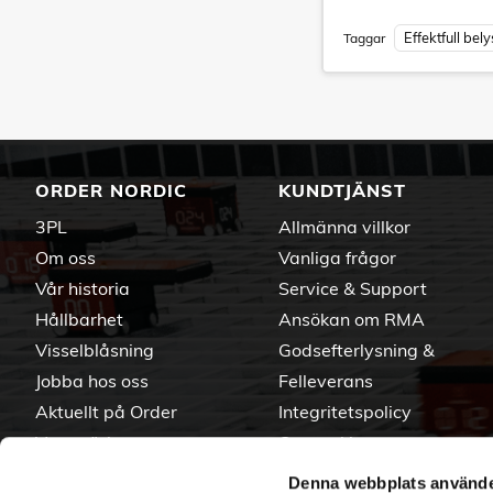
Effektfull bel
Taggar
ORDER NORDIC
KUNDTJÄNST
3PL
Allmänna villkor
Om oss
Vanliga frågor
Vår historia
Service & Support
Hållbarhet
Ansökan om RMA
Visselblåsning
Godsefterlysning &
Jobba hos oss
Felleverans
Aktuellt på Order
Integritetspolicy
Varumärken
Om cookies
Denna webbplats använde