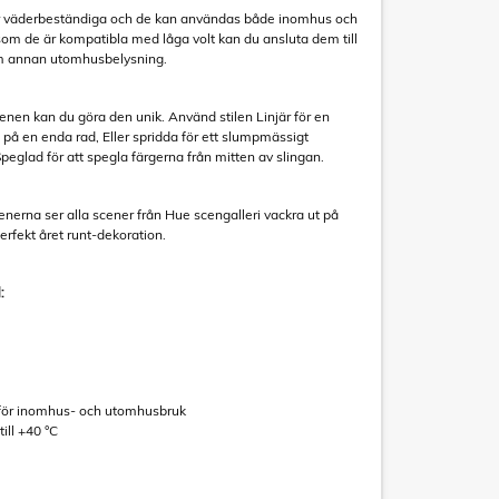
är väderbeständiga och de kan användas både inomhus och
som de är kompatibla med låga volt kan du ansluta dem till
 annan utomhusbelysning.
scenen kan du göra den unik. Använd stilen Linjär för en
 på en enda rad, Eller spridda för ett slumpmässigt
peglad för att spegla färgerna från mitten av slingan.
enerna ser alla scener från Hue scengalleri vackra ut på
perfekt året runt-dekoration.
:
g för inomhus- och utomhusbruk
ill +40 °C