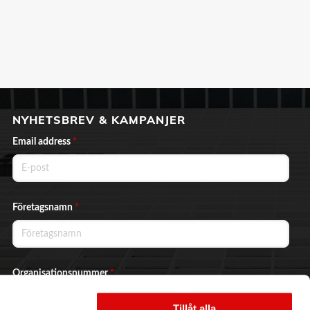
NYHETSBREV & KAMPANJER
Email address
*
Företagsnamn
*
Organisationsnummer
*
Tillåt alla