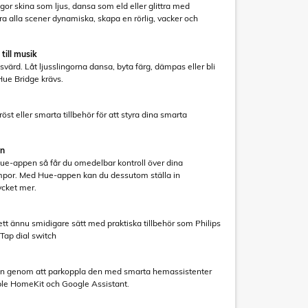
ngor skina som ljus, dansa som eld eller glittra med
ra alla scener dynamiska, skapa en rörlig, vacker och
till musik
värd. Låt ljusslingorna dansa, byta färg, dämpas eller bli
. Hue Bridge krävs.
t eller smarta tillbehör för att styra dina smarta
en
 Hue-appen så får du omedelbar kontroll över dina
lampor. Med Hue-appen kan du dessutom ställa in
cket mer.
t ännu smidigare sätt med praktiska tillbehör som Philips
ap dial switch
 genom att parkoppla den med smarta hemassistenter
e HomeKit och Google Assistant.