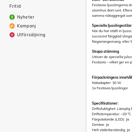
Festavia-ljusslingorna 
Fritid
utomhus året runt. Efter
samma nätaggregat som
Nyheter
Kampanj
Speciella ljusslingestilar
När du har ställt in ljus
Utförsäljning
succesivt färgglad slinga
färgarrangemang, eller S
Skapa stämning
Utöver de speciella julsc
Festavia – vilket ger en 
Förpackningens innehåll
Nätadapter: 30 W
1x Festavia ljusslingor
Specifikationer:
Driftsfuktighet: Lämpli
Driftstemperatur: –20 °C t
Färgväxlande (LED): Ja
Dimbar: Ja
Helt väderbeständig: Ja