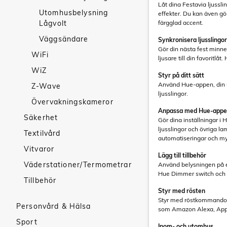
Låt dina Festavia ljussli
Utomhusbelysning
effekter. Du kan även gö
Lågvolt
färgglad accent.
Väggsändare
Synkronisera ljusslingor 
Gör din nästa fest minnes
WiFi
ljusare till din favoritlåt
WiZ
Styr på ditt sätt
Använd Hue-appen, din rös
Z-Wave
ljusslingor.
Övervakningskameror
Anpassa med Hue-app
Säkerhet
Gör dina inställningar i
ljusslingor och övriga 
Textilvård
automatiseringar och my
Vitvaror
Lägg till tillbehör
Väderstationer/Termometrar
Använd belysningen på et
Hue Dimmer switch och T
Tillbehör
Styr med rösten
Styr med röstkommandon
Personvård & Hälsa
som Amazon Alexa, Appl
Sport
Inom- och utomhus