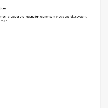
tioner
der och erbjuder överlägsna funktioner som precisionsfokussystem,
0 mAh.