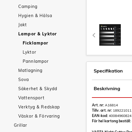
Camping
Hygien & Hälsa
Jakt
Lampor & Lyktor
Ficklampor
Lyktor
Pannlampor
Matlagning
Specifikation
Sova
Beskrivning
Säkerhet & Skydd
Vattensport
Art. nr:
A16814
Verktyg & Redskap
Tillv. art. nr:
189221011
Väskor & Förvaring
EAN-kod:
40084960824
För hel kartong beställ:
Grillar