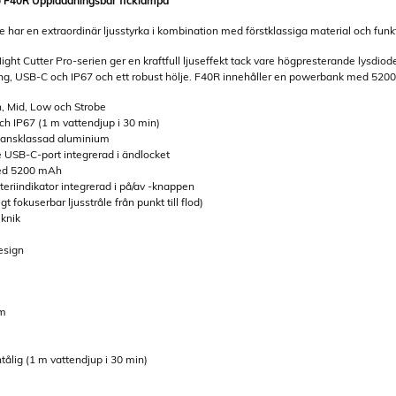
 F40R Uppladdningsbar ficklampa
ie har en extraordinär ljusstyrka i kombination med förstklassiga material och funk
ht Cutter Pro-serien ger en kraftfull ljuseffekt tack vare högpresterande lysdio
ring, USB-C och IP67 och ett robust hölje. F40R innehåller en powerbank med 520
gh, Mid, Low och Strobe
och IP67 (1 m vattendjup i 30 min)
lansklassad aluminium
 USB-C-port integrerad i ändlocket
ed 5200 mAh
teriindikator integrerad i på/av -knappen
t fokuserbar ljusstråle från punkt till flod)
knik
esign
 m
tålig (1 m vattendjup i 30 min)