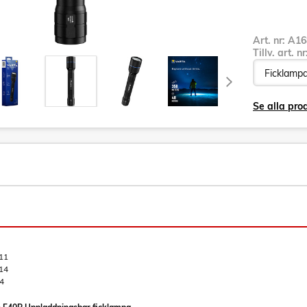
Art. nr:
A16
Tillv. art. n
Se alla pro
11
14
4