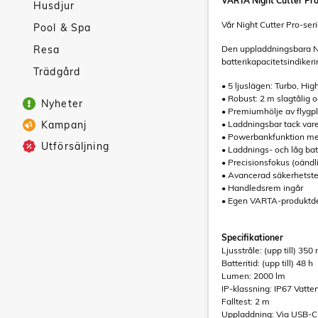
VARTA Night Cutter Pro
Husdjur
Vår Night Cutter Pro-ser
Pool & Spa
Resa
Den uppladdningsbara Nig
batterikapacitetsindike
Trädgård
• 5 ljuslägen: Turbo, Hi
• Robust: 2 m slagtålig 
Nyheter
• Premiumhölje av flygp
Kampanj
• Laddningsbar tack vare
• Powerbankfunktion m
Utförsäljning
• Laddnings- och låg bat
• Precisionsfokus (oändlig
• Avancerad säkerhetste
• Handledsrem ingår
• Egen VARTA-produktd
Specifikationer
Ljusstråle: (upp till) 350
Batteritid: (upp till) 48 h
Lumen: 2000 lm
IP-klassning: IP67 Vatten
Falltest: 2 m
Uppladdning: Via USB-C