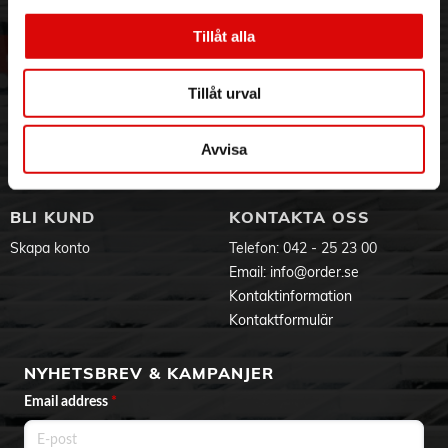
rörelsestyrda funktioner direkt i appen.
Om oss
Vanliga frågor
Tillåt alla
Komfort & batteri:
Vår historia
Service & Support
Den lätta designen på ca 3,5 g gör ringen bekväm att bära
Hållbarhet
Ansökan om RMA
dag och natt. Batteritid upp till 5–7 dagar (15 dagar standby).
Visselblåsning
Godsefterlysning & Felleverans
Tillåt urval
Laddningsetui med magnetisk laddning ingår.
Jobba hos oss
Integritetspolicy
Specifikationer:
Aktuellt på Order
Om cookies
- Material: Rostfritt stål
Avvisa
Varumärken
- Bredd: 8 mm
- Vattentålighet: 5 ATM
- Anslutning: Bluetooth
BLI KUND
KONTAKTA OSS
- Kompatibilitet: Android 5.1+ / iOS 8.0+
- Storlekar: XXS, XS, S, M,
L
, XL, XXL
Skapa konto
Telefon:
042 - 25 23 00
Email:
info@order.se
Ett smart och diskret val för dig som vill få bättre kontroll över
din hälsa och vardagsaktivitet.
Kontaktinformation
Kontaktformulär
NYHETSBREV & KAMPANJER
Email address
*