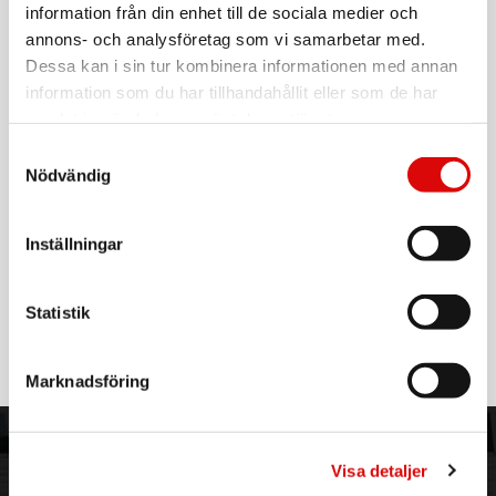
information från din enhet till de sociala medier och
Art. nr:
A16424
annons- och analysföretag som vi samarbetar med.
Tillv. art. nr:
FITRINGAIRL
Dessa kan i sin tur kombinera informationen med annan
EAN-kod:
8056254461052
information som du har tillhandahållit eller som de har
För hel kartong beställ:
samlat in när du har använt deras tjänster.
14
Samtyckesval
FitRing Air är en stilren och ultralätt smart ring som hjälper
Nödvändig
dig att följa din hälsa, sömn och dagliga aktivitet – dygnet
runt.
Den eleganta designen i rostfritt stål gör att ringen
passar lika bra i vardagen som under träning och vila. Via
Inställningar
Bluetooth synkroniseras all data smidigt till FITPADDY Ring-
appen där du får tydliga insikter om din kropp och ditt
välmående.
Läs mer
Statistik
Hälsa & sömn:
Mäter kontinuerligt viktiga värden som puls, SpO2, blodtryck,
kroppstemperatur och stressnivå. Avancerad sömnspårning
Marknadsföring
analyserar längd, faser och kvalitet för bättre återhämtning.
Aktivitet & smarta funktioner:
Registrerar steg, distans och kalorier samt erbjuder
ORDER NORDIC
KUNDTJÄNST
sportlägen med träningsstatistik. Du kan även fjärrstyra
Visa detaljer
mobilkameran, ta del av veckorapporter och använda
3PL
Allmänna villkor