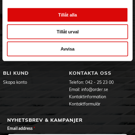
knappen
3PL
Allmänna villkor
• Precisionsfokus (oändligt fokuserbar ljusstråle från punkt till
Om oss
Vanliga frågor
Tillåt alla
flod)
• Avancerad säkerhetsteknik
Vår historia
Service & Support
• Handledsrem ingår
Hållbarhet
Ansökan om RMA
• Egen VARTA-produktdesign
Tillåt urval
Visselblåsning
Godsefterlysning & Felleverans
Jobba hos oss
Integritetspolicy
Specifikationer
Avvisa
Aktuellt på Order
Om cookies
Ljusstråle: (upp till) 280 m
Varumärken
Batteritid: (upp till) 24 h
Lumen: 1500 lm
IP-klassning: IP67 Vattentålig (1 m vattendjup i 30 min)
BLI KUND
KONTAKTA OSS
Falltest: 2 m
Uppladdning: Via USB-C
Skapa konto
Telefon:
042 - 25 23 00
Material: PC (polykarbonat) ABS, silikon, aluminium
Email:
info@order.se
Diameter: 42 mm
Längd: 169 mm
Kontaktinformation
Vikt: 260,6 g
Kontaktformulär
Produktdokument
NYHETSBREV & KAMPANJER
Email address
*