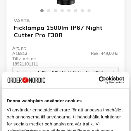
VARTA
Ficklampa 1500lm IP67 Night
Cutter Pro F30R
Art. nr:
A16813
Rek: 449,00 kr
Tillv. art. nr:
18921101111
Se alla produkter inom Varta
Denna webbplats använder cookies
Vi använder enhetsidentifierare för att anpassa innehållet
Specifikation
och annonserna till användarna, tillhandahålla funktioner
för sociala medier och analysera vår trafik. Vi
Beskrivning
vidarebefordrar även sådana identifierare och annan