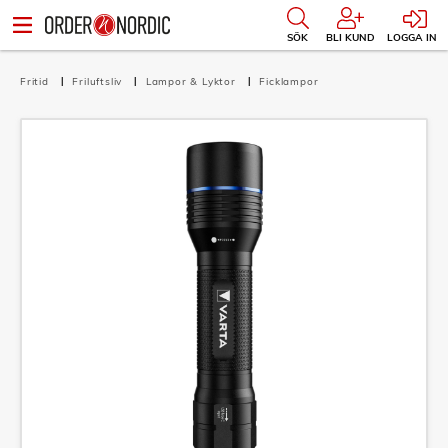
SÖK
BLI KUND
LOGGA IN
Fritid
Friluftsliv
Lampor & Lyktor
Ficklampor