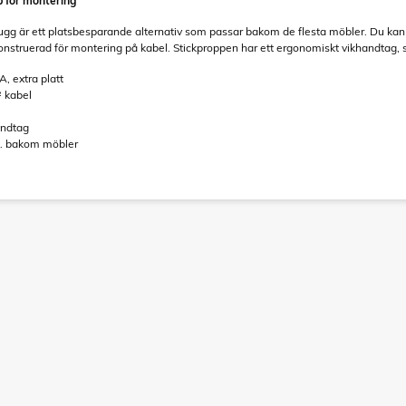
p för montering
lugg är ett platsbesparande alternativ som passar bakom de flesta möbler. Du ka
nstruerad för montering på kabel. Stickproppen har ett ergonomiskt vikhandtag, 
A, extra platt
² kabel
andtag
ex. bakom möbler