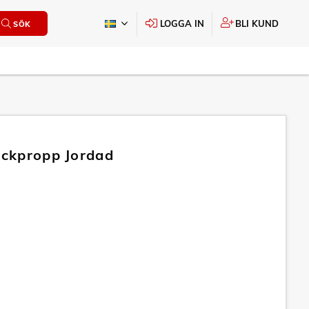
LOGGA IN
BLI KUND
SÖK
tickpropp Jordad