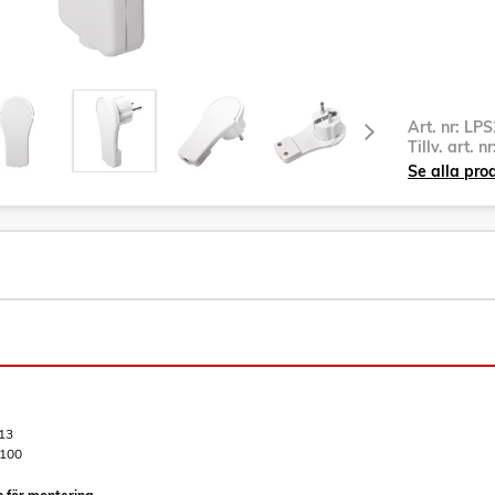
Art. nr:
LPS
Tillv. art. n
Se alla pro
13
100