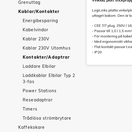
Vinklad, platt stickprop
Grenuttag
LogiLinks platta vinkelp
Kablar/Kontakter
uttaget bakom. Den är ko
Energibesparing
- CEE 7/7 plug, 250V / 16
Kabelvindor
- Passar till 1,0 / 1,5 mm
- För montering på kabel
Kablar 230V
- Med ergonomiskt vikh
- Flat kontakt passar t.
Kablar 230V Utomhus
- IP20
Kontakter/Adaptrar
Laddare Elbilar
Laddkablar Elbilar Typ 2
3-fas
Power Stations
Reseadaptrar
Timers
Trådlösa strömbrytare
Kaffekokare