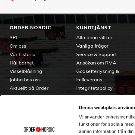
ORDER NORDIC
KUNDTJÄNST
3PL
Allmänna villkor
Om oss
Vanliga frågor
Vår historia
Service & Support
Hållbarhet
Ansökan om RMA
Visselblåsning
Godsefterlysning &
Jobba hos oss
Felleverans
Aktuellt på Order
Integritetspolicy
Varumärken
Om cookies
Denna webbplats använde
Vi använder enhetsidentifie
funktioner för sociala medi
annan information från din