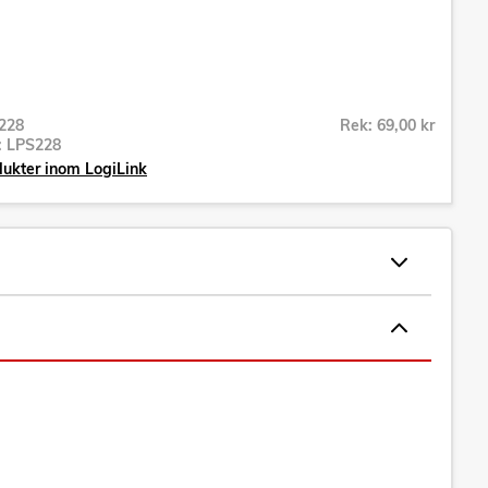
228
Rek: 69,00 kr
r:
LPS228
dukter inom LogiLink