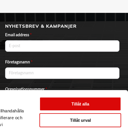
NYHETSBREV & KAMPANJER
Email address
*
Företagsnamn
*
Organisationsnummer
*
Tillåt alla
illhandahålla
Ja, jag vill prenumerera på nyhetsbrevet.
ifierare och
Tillåt urval
vi