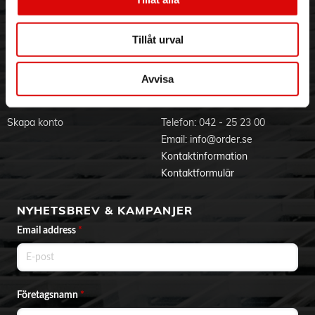
· Perfekt resultat snabbt: tack vare 800 watt stark motor, 2
Visselblåsning
Godsefterlysning & Felleverans
hastigheter samt pulsfunktion
· Multifunktionell kniv i rostfritt stål
Jobba hos oss
Integritetspolicy
Tillåt urval
· 2.3 l bunke med lock och påmantare - kapacitet upp till 500
Aktuellt på Order
Om cookies
gram mjöl + övriga ingredientser (max 0.8 kg deg)
Varumärken
· Mixer i plast 1 liter
· Passar utmärkt för att krossa is till kalla drycker
Avvisa
· Tillbehör för malning av kaffebönor, hård ost och kryddor
BLI KUND
KONTAKTA OSS
samt krossa iskuber
· Hack med MultiLevel6 kniv för till exempel örter, nötter,
Skapa konto
Telefon:
042 - 25 23 00
vitlök och pesto
Email:
info@order.se
· Vändbar skärskiva (tunn och tjock), vändbar riv- och
strimmelskiva (tunn och tjock)
Kontaktinformation
· Skär- och rivskivor i rostfritt stål
Kontaktformulär
· Degredskap/degkniv
· Vispskiva för grädde och äggvita
· Alla plastdelar som kommer i kontakt med livsmedel är
NYHETSBREV & KAMPANJER
BPA-fria
Email address
*
Företagsnamn
*