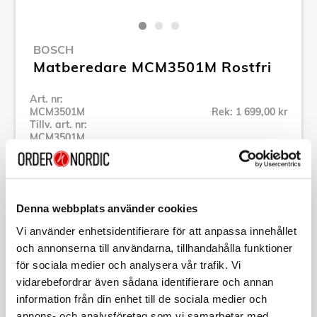
BOSCH
Matberedare MCM3501M Rostfri
Art. nr:
MCM3501M
Rek: 1 699,00 kr
Tillv. art. nr:
MCM3501M
Se alla produkter inom Bosch
Denna webbplats använder cookies
Specifikation
Vi använder enhetsidentifierare för att anpassa innehållet
och annonserna till användarna, tillhandahålla funktioner
Beskrivning
för sociala medier och analysera vår trafik. Vi
vidarebefordrar även sådana identifierare och annan
Art. nr:
MCM3501M
information från din enhet till de sociala medier och
Tillv. art. nr:
MCM3501M
annons- och analysföretag som vi samarbetar med.