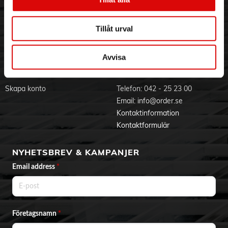
Visselblåsning
Godsefterlysning & Felleverans
EU-försäkran
Jobba hos oss
Integritetspolicy
Tillåt urval
Produktblad
Aktuellt på Order
Om cookies
Varumärken
Avvisa
BLI KUND
KONTAKTA OSS
Skapa konto
Telefon:
042 - 25 23 00
Email:
info@order.se
Kontaktinformation
Kontaktformulär
NYHETSBREV & KAMPANJER
Email address
*
Företagsnamn
*