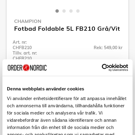
CHAMPION
Fotbad Foldable 5L FB210 Grå/Vit
Art. nr:
CHFB210
Rek: 549,00 kr
Tillv. art. nr:
CHFB210
Se alla produkter inom Champion
Denna webbplats använder cookies
Specifikation
Vi använder enhetsidentifierare för att anpassa innehållet
och annonserna till användarna, tillhandahålla funktioner
Beskrivning
för sociala medier och analysera vår trafik. Vi
vidarebefordrar även sådana identifierare och annan
Art. nr:
CHFB210
information från din enhet till de sociala medier och
Tillv. art. nr:
CHFB210
annons- och analysföretag som vi samarbetar med.