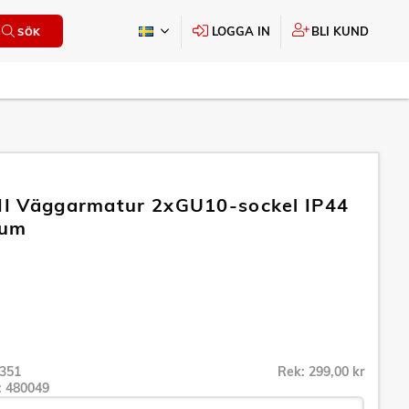
LOGGA IN
BLI KUND
SÖK
 II Väggarmatur 2xGU10-sockel IP44
ium
351
Rek: 299,00 kr
r:
480049