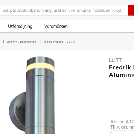
Utförsäljning
Varumärken
g
Utomhusbelysning
Trädgårdsbel. 230V
LLITT
Fredrik
Alumin
Art. nr:
A12
Tillv. art. n