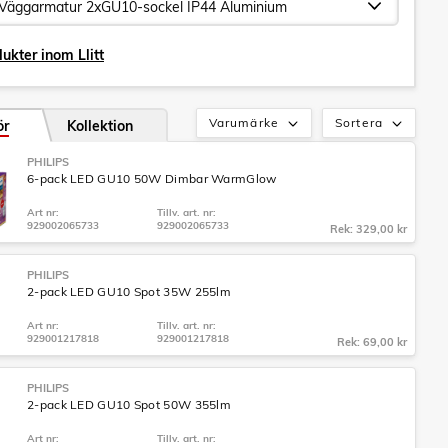
ukter inom Llitt
Varumärke
Sortera
ör
Kollektion
PHILIPS
6-pack LED GU10 50W Dimbar WarmGlow
Art nr:
Tillv. art. nr:
929002065733
929002065733
Rek: 329,00 kr
PHILIPS
2-pack LED GU10 Spot 35W 255lm
Art nr:
Tillv. art. nr:
929001217818
929001217818
Rek: 69,00 kr
PHILIPS
2-pack LED GU10 Spot 50W 355lm
Art nr:
Tillv. art. nr: