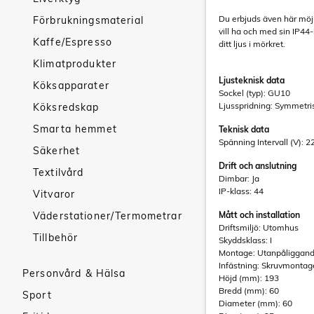
Du erbjuds även här möjl
Förbrukningsmaterial
vill ha och med sin IP44-k
Kaffe/Espresso
ditt ljus i mörkret.
Klimatprodukter
Ljusteknisk data
Köksapparater
Sockel (typ): GU10
Ljusspridning: Symmetri
Köksredskap
Smarta hemmet
Teknisk data
Spänning Intervall (V): 2
Säkerhet
Drift och anslutning
Textilvård
Dimbar: Ja
IP-klass: 44
Vitvaror
Väderstationer/Termometrar
Mått och installation
Driftsmiljö: Utomhus
Tillbehör
Skyddsklass: I
Montage: Utanpåliggan
Infästning: Skruvmontag
Personvård & Hälsa
Höjd (mm): 193
Bredd (mm): 60
Sport
Diameter (mm): 60