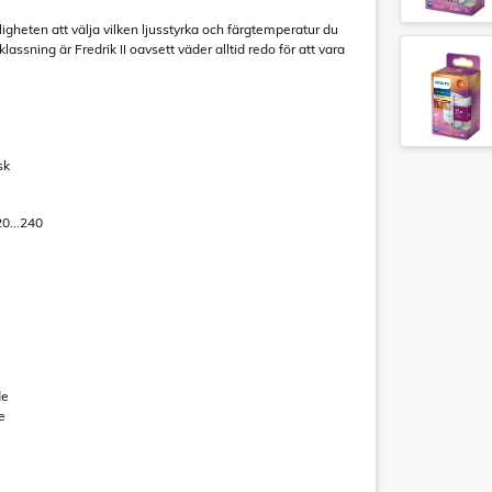
igheten att välja vilken ljusstyrka och färgtemperatur du
lassning är Fredrik II oavsett väder alltid redo för att vara
sk
20...240
de
e