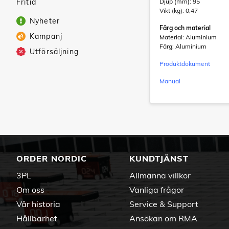
Fritid
Djup (mm): 95
Vikt (kg): 0,47
Nyheter
Färg och material
Kampanj
Material: Aluminium
Färg: Aluminium
Utförsäljning
Produktdokument
Manual
ORDER NORDIC
KUNDTJÄNST
3PL
Allmänna villkor
Om oss
Vanliga frågor
Vår historia
Service & Support
Hållbarhet
Ansökan om RMA