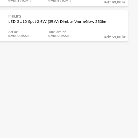
929001215218
929001215218
Rek: 69,00 kr
PHILIPS
LED GU10 Spot 2,6W (35W) Dimbar WarmGlow 230lm
Art nr:
Tillv. art. nr:
929002065503
929002065503
Rek: 59,00 kr