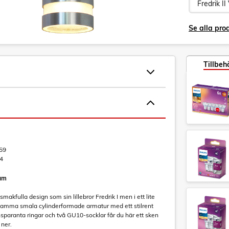
Se alla prod
Tillbeh
59
4
ium
makfulla design som sin lillebror Fredrik I men i ett lite
 samma smala cylinderformade armatur med ett stilrent
nsparanta ringar och två GU10-socklar får du här ett sken
 ner.