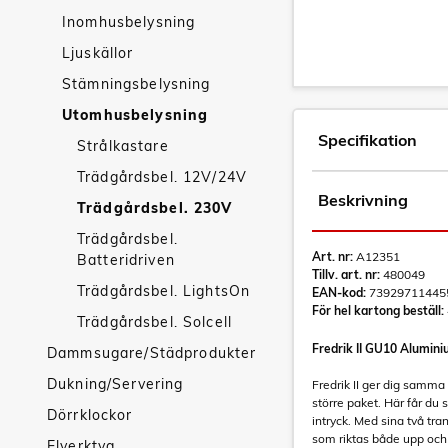
Inomhusbelysning
Ljuskällor
Stämningsbelysning
Utomhusbelysning
Specifikation
Strålkastare
Trädgårdsbel. 12V/24V
Beskrivning
Trädgårdsbel. 230V
Trädgårdsbel.
Art. nr:
A12351
Batteridriven
Tillv. art. nr:
480049
Trädgårdsbel. LightsOn
EAN-kod:
73929711445
För hel kartong beställ:
Trädgårdsbel. Solcell
Fredrik II GU10 Alumin
Dammsugare/Städprodukter
Dukning/Servering
Fredrik II ger dig samma s
större paket. Här får du
Dörrklockor
intryck. Med sina två tra
som riktas både upp och
Elverktyg