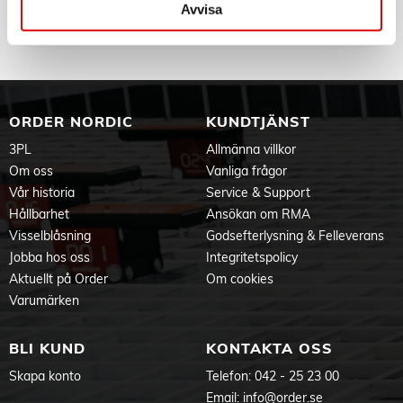
929002065503
Avvisa
Tillv. art. nr:
929002065503
Rek: 59,00 kr
ORDER NORDIC
KUNDTJÄNST
3PL
Allmänna villkor
Om oss
Vanliga frågor
Vår historia
Service & Support
Hållbarhet
Ansökan om RMA
Visselblåsning
Godsefterlysning & Felleverans
Jobba hos oss
Integritetspolicy
Aktuellt på Order
Om cookies
Varumärken
BLI KUND
KONTAKTA OSS
Skapa konto
Telefon:
042 - 25 23 00
Email:
info@order.se