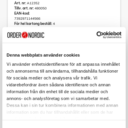
Art. nr:
A12352
Tillv. art. nr:
480050
EAN-kod:
7392971144566
För hel kartong beställ:
4
Fredrik II GU10 Antracit
Fredrik II ger dig samma smakfulla design som sin lillebror
Fredrik I men i ett lite större paket. Här får du samma smala
Denna webbplats använder cookies
cylinderformade armatur med ett stilrent intryck. Med sina
två transparanta ringar och två GU10-socklar får du här ett
Vi använder enhetsidentifierare för att anpassa innehållet
sken som riktas både upp och ner.
Läs mer
och annonserna till användarna, tillhandahålla funktioner
Du erbjuds även här möjligheten att välja vilken ljusstyrka
för sociala medier och analysera vår trafik. Vi
och färgtemperatur du vill ha och med sin IP44-klassning är
vidarebefordrar även sådana identifierare och annan
Fredrik II oavsett väder alltid redo för att vara ditt ljus i
mörkret.
information från din enhet till de sociala medier och
Varumärke
Sortera
annons- och analysföretag som vi samarbetar med.
Tillbehör
Kollektion
Dessa kan i sin tur kombinera informationen med annan
Ljusteknisk data
Sockel (typ): GU10
information som du har tillhandahållit eller som de har
PHILIPS
Ljusspridning: Symmetrisk
samlat in när du har använt deras tjänster.
6-pack LED GU10 50W Dimbar WarmGlow
Teknisk data
Samtyckesval