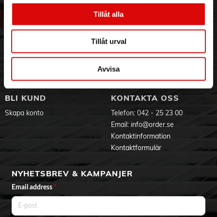
Om oss
Vanliga frågor
Vår historia
Service & Support
Tillåt alla
Hållbarhet
Ansökan om RMA
Visselblåsning
Godsefterlysning & Felleverans
Tillåt urval
Jobba hos oss
Integritetspolicy
Aktuellt på Order
Om cookies
Avvisa
Varumärken
BLI KUND
KONTAKTA OSS
Skapa konto
Telefon:
042 - 25 23 00
Email:
info@order.se
Kontaktinformation
Kontaktformulär
NYHETSBREV & KAMPANJER
Email address
*