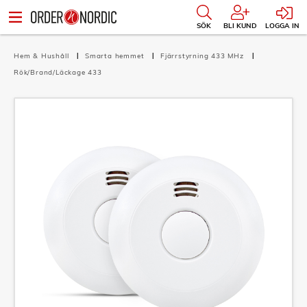
SÖK
BLI KUND
LOGGA IN
Hem & Hushåll
Smarta hemmet
Fjärrstyrning 433 MHz
Rök/Brand/Läckage 433