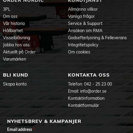
ORDER NORDIC
KUNDTJÄNST
3PL
Allmänna villkor
Om oss
Vanliga frågor
Vår historia
Service & Support
Hållbarhet
Ansökan om RMA
Visselblåsning
Godsefterlysning & Felleverans
Jobba hos oss
Integritetspolicy
Aktuellt på Order
Om cookies
Varumärken
BLI KUND
KONTAKTA OSS
Skapa konto
Telefon:
042 - 25 23 00
Email:
info@order.se
Kontaktinformation
Kontaktformulär
NYHETSBREV & KAMPANJER
Email address
*