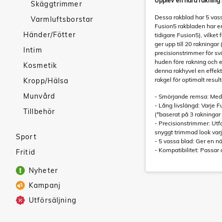
Upplev en nära rakning 
Skäggtrimmer
Dessa rakblad har 5 vass
Varmluftsborstar
Fusion5 rakbladen har e
Händer/Fötter
tidigare Fusion5), vilket
ger upp till 20 rakninga
Intim
precisionstrimmer för sv
huden före rakning och 
Kosmetik
denna rakhyvel en effek
rakgel för optimalt result
Kropp/Hälsa
Munvård
- Smörjande remsa: Med 
- Lång livslängd: Varje F
Tillbehör
(*baserat på 3 rakningar
- Precisionstrimmer: Utfo
snyggt trimmad look var
Sport
- 5 vassa blad: Ger en n
- Kompatibilitet: Passar 
Fritid
Nyheter
Kampanj
Utförsäljning