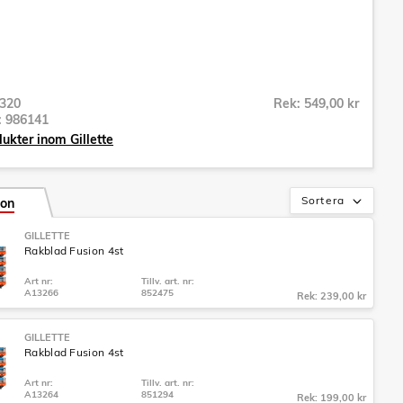
320
Rek: 549,00 kr
r:
986141
dukter inom Gillette
Sortera
ion
GILLETTE
Rakblad Fusion 4st
Art nr:
Tillv. art. nr:
A13266
852475
Rek: 239,00 kr
GILLETTE
Rakblad Fusion 4st
Art nr:
Tillv. art. nr:
A13264
851294
Rek: 199,00 kr