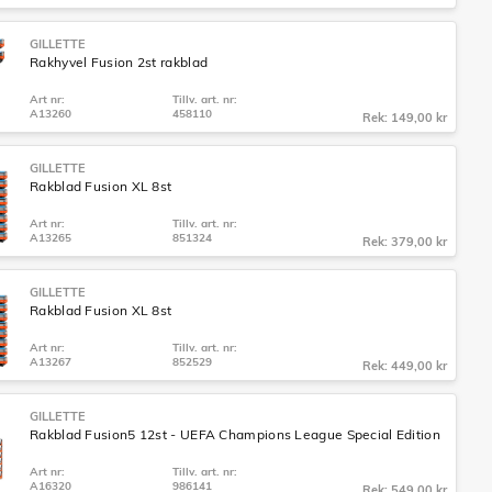
GILLETTE
Rakhyvel Fusion 2st rakblad
Art nr:
Tillv. art. nr:
A13260
458110
Rek: 149,00 kr
GILLETTE
Rakblad Fusion XL 8st
Art nr:
Tillv. art. nr:
A13265
851324
Rek: 379,00 kr
GILLETTE
Rakblad Fusion XL 8st
Art nr:
Tillv. art. nr:
A13267
852529
Rek: 449,00 kr
GILLETTE
Rakblad Fusion5 12st - UEFA Champions League Special Edition
Art nr:
Tillv. art. nr:
A16320
986141
Rek: 549,00 kr