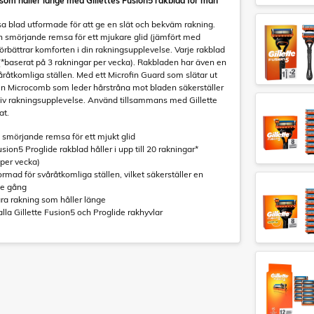
som håller länge med Gillettes Fusion5 rakblad för män
a blad utformade för att ge en slät och bekväm rakning.
n smörjande remsa för ett mjukare glid (jämfört med
 förbättrar komforten i din rakningsupplevelse. Varje rakblad
r (*baserat på 3 rakningar per vecka). Rakbladen har även en
åråtkomliga ställen. Med ett Microfin Guard som slätar ut
en Microcomb som leder hårstråna mot bladen säkerställer
tiv rakningsupplevelse. Använd tillsammans med Gillette
at.
smörjande remsa för ett mjukt glid
usion5 Proglide rakblad håller i upp till 20 rakningar*
 per vecka)
rmad för svåråtkomliga ställen, vilket säkerställer en
je gång
ära rakning som håller länge
alla Gillette Fusion5 och Proglide rakhyvlar