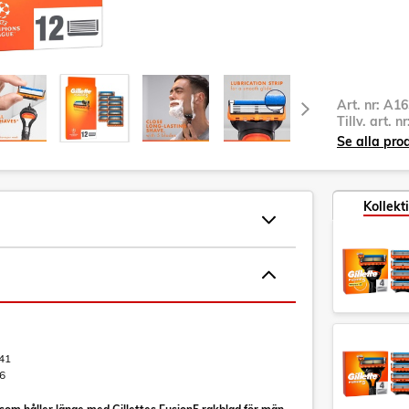
Art. nr:
A16
Tillv. art. n
Se alla pro
Kollekt
41
6