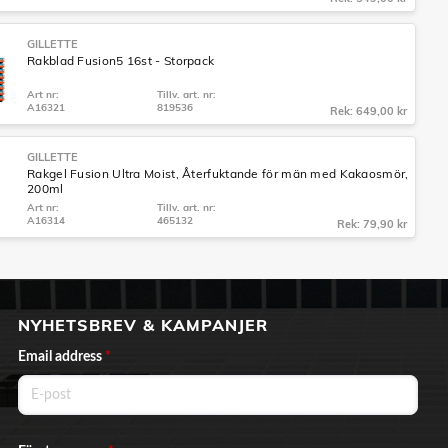
GILLETTE
Rakblad Fusion5 16st - Storpack
Art nr:
Tillv. art. nr:
A16321
819536
Rek: 649,00 kr
GILLETTE
Rakgel Fusion Ultra Moist, Återfuktande för män med Kakaosmör,
200ml
Art nr:
Tillv. art. nr:
A16314
465132
Rek: 79,90 kr
NYHETSBREV & KAMPANJER
Email address
*