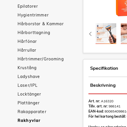
Epilatorer
Hygientrimmer
Hårborstar & Kammar
Hårborttagning
Hårfönar
Hårrullar
Hårtrimmer/Grooming
Krustång
Specifikation
Ladyshave
Beskrivning
Laser/IPL
Locktänger
Art. nr:
A16320
Plattänger
Tillv. art. nr:
986141
Rakapparater
EAN-kod:
80065409861
För hel kartong beställ:
Rakhyvlar