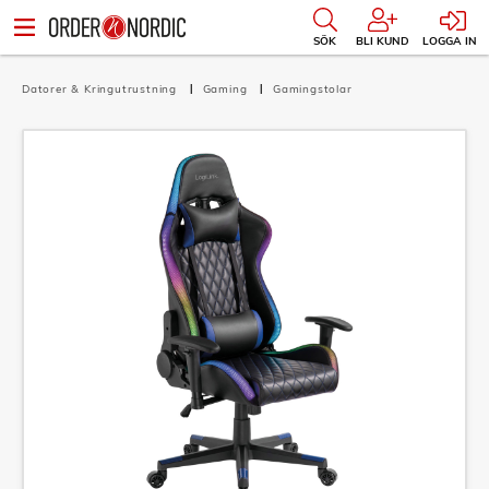
SÖK
BLI KUND
LOGGA IN
Datorer & Kringutrustning
Gaming
Gamingstolar