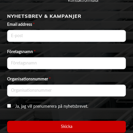
Kontaktformulär
EU-Försäkran
Instruktioner för säker användning
NYHETSBREV & KAMPANJER
Email address
*
Företagsnamn
*
Organisationsnummer
*
Ja, jag vill prenumerera på nyhetsbrevet.
Skicka