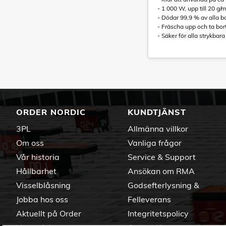
- 1 000 W, upp till 20 g/
- Dödar 99,9 % av alla ba
- Fräscha upp och ta bort
- Säker för alla strykbara
ORDER NORDIC
KUNDTJÄNST
3PL
Allmänna villkor
Om oss
Vanliga frågor
Vår historia
Service & Support
Hållbarhet
Ansökan om RMA
Visselblåsning
Godsefterlysning &
Jobba hos oss
Felleverans
Aktuellt på Order
Integritetspolicy