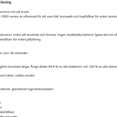
 lösning
r hemma och på resan
3000-serien är utformad för att vara lätt, kompakt och hopfällbar för enkel användn
teamer, enkel att använda och förvara. Ingen strykbräda behövs! Spara tid och sl
ehållare för enkel påfyllning.
ite som 30 sekunder
g/min konstant ånga. Ånga dödar 99,9 % av alla bakterier och 100 % av alla damm
bort lukter, tvätta mindre
material, garanterat inga brännskador!.
r
vs
nbehållare
 30 sekunder