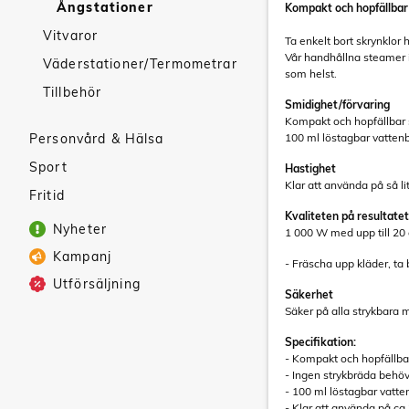
Ångstationer
Kompakt och hopfällbar
Vitvaror
Ta enkelt bort skrynklo
Vår handhållna steamer i 
Väderstationer/Termometrar
som helst.
Tillbehör
Smidighet/förvaring
Kompakt och hopfällbar s
Personvård & Hälsa
100 ml löstagbar vattenb
Sport
Hastighet
Klar att använda på så l
Fritid
Kvaliteten på resultatet
Nyheter
1 000 W med upp till 20 
Kampanj
- Fräscha upp kläder, ta 
Utförsäljning
Säkerhet
Säker på alla strykbara 
Specifikation:
- Kompakt och hopfällba
- Ingen strykbräda behö
- 100 ml löstagbar vatte
- Klar att använda på ca