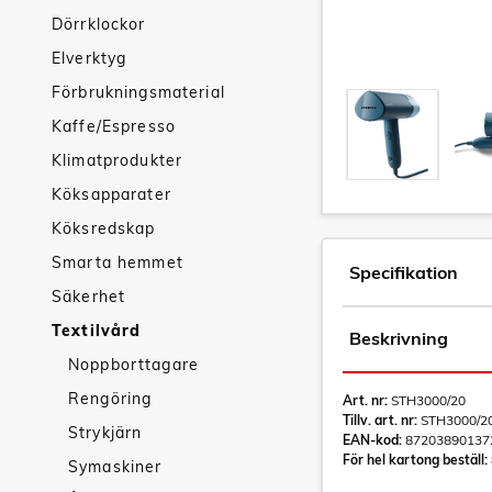
Dörrklockor
Elverktyg
Förbrukningsmaterial
Kaffe/Espresso
Klimatprodukter
Köksapparater
Köksredskap
Smarta hemmet
Specifikation
Säkerhet
Textilvård
Beskrivning
Noppborttagare
Rengöring
Art. nr:
STH3000/20
Tillv. art. nr:
STH3000/2
Strykjärn
EAN-kod:
87203890137
För hel kartong beställ:
Symaskiner