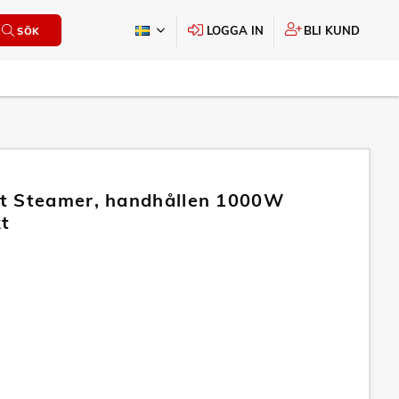
LOGGA IN
BLI KUND
SÖK
t Steamer, handhållen 1000W
t