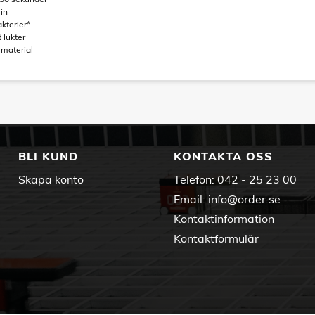
min
kterier*
 lukter
 material
BLI KUND
KONTAKTA OSS
Skapa konto
Telefon:
042 - 25 23 00
Email:
info@order.se
Kontaktinformation
Kontaktformulär