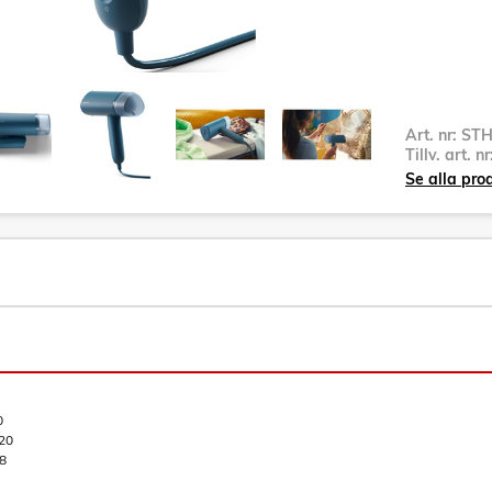
Art. nr:
STH
Tillv. art. n
Se alla pro
0
20
8