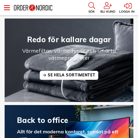
SÖK
BLI KUND
LOGGA IN
Redo för kallare dagar
Värmefiltar, värmedynor och smarta
värmeprodukter
SE HELA SORTIMENTET
Back to office
Allt för det moderna kontoret, samlat på ett