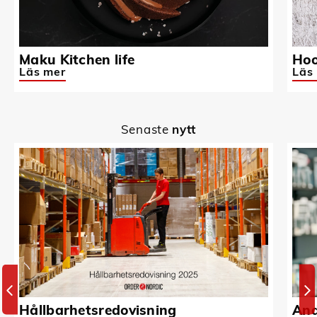
Maku Kitchen life
Hoo
Läs mer
Läs
Senaste
nytt
Hållbarhetsredovisning
And