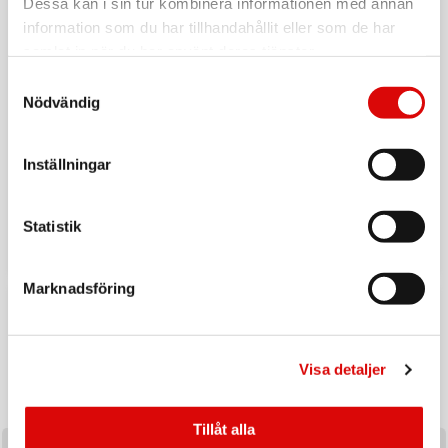
Dessa kan i sin tur kombinera informationen med annan
information som du har tillhandahållit eller som de har
samlat in när du har använt deras tjänster.
Samtyckesval
Nödvändig
Inställningar
Tillbaka till vardagen
Ladda upp inför hösten med ett handplockat sortiment av
Statistik
produkter utvalda för säsongens efterfrågan och
affärsmöjligheter.
Marknadsföring
KAMPANJ
Visa detaljer
Tillåt alla