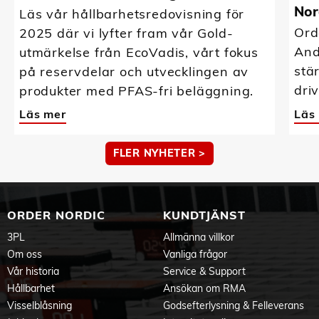
Nor
Läs vår hållbarhetsredovisning för
Ord
2025 där vi lyfter fram vår Gold-
And
utmärkelse från EcoVadis, vårt fokus
stä
på reservdelar och utvecklingen av
driv
produkter med PFAS-fri beläggning.
Läs mer
Läs
FLER NYHETER >
ORDER NORDIC
KUNDTJÄNST
3PL
Allmänna villkor
Om oss
Vanliga frågor
Vår historia
Service & Support
Hållbarhet
Ansökan om RMA
Visselblåsning
Godsefterlysning & Felleverans