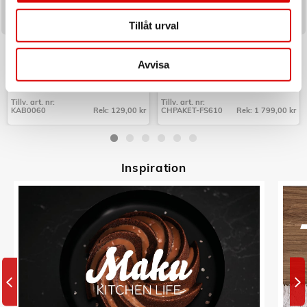
Tillåt urval
LOGILINK
CHAMPION
Cable box - Kabelgömma Small
Paket Frukostserie Creme White
Svart
Series
Avvisa
Art nr:
Art nr:
KAB0060
CHPAKET-FS610
Tillv. art. nr:
Tillv. art. nr:
KAB0060
Rek: 129,00 kr
CHPAKET-FS610
Rek: 1 799,00 kr
Tillv. art. nr:
Tillv. art. nr:
KAB0060
CHPAKET-FS610
Inspiratio
n