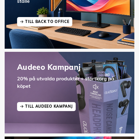
ställe
TILL BACK TO OFFICE
Audeeo Kampanj
20% på utvalda produkter + störtkorg på
köpet
TILL AUDEEO KAMPANJ