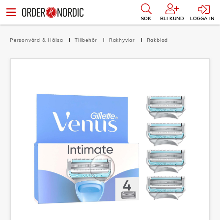
SÖK
BLI KUND
LOGGA IN
Personvård & Hälsa
Tillbehör
Rakhyvlar
Rakblad