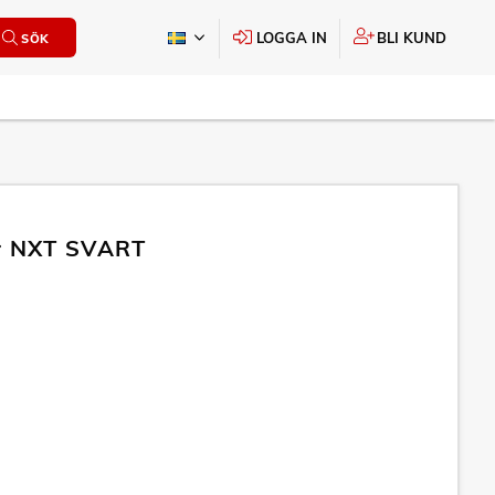
LOGGA IN
BLI KUND
SÖK
or NXT SVART