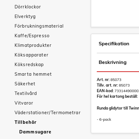
Dörrklockor
Elverktyg
Förbrukningsmaterial
Kaffe/Espresso
Specifikation
Klimatprodukter
Köksapparater
Beskrivning
Köksredskap
Smarta hemmet
Art. nr:
85073
Säkerhet
Tillv. art. nr:
85073
EAN-kod:
73314490000
Textilvård
För hel kartong beställ:
Vitvaror
Runda glidytor till T
Väderstationer/Termometrar
- 6-pack
Tillbehör
Dammsugare