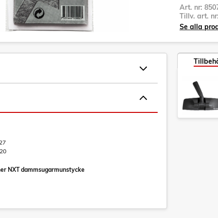
Art. nr:
850
Tillv. art. n
Se alla pro
Tillbeh
27
20
winner NXT dammsugarmunstycke