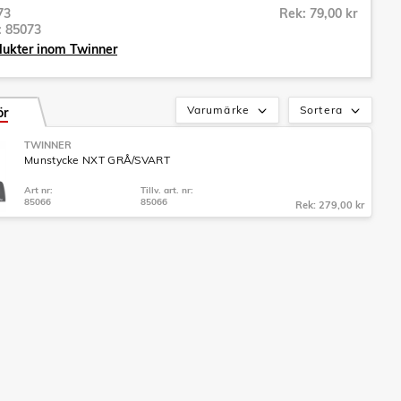
73
Rek: 79,00 kr
r:
85073
dukter inom Twinner
Varumärke
Sortera
ör
TWINNER
Munstycke NXT GRÅ/SVART
Art nr:
Tillv. art. nr:
85066
85066
Rek: 279,00 kr