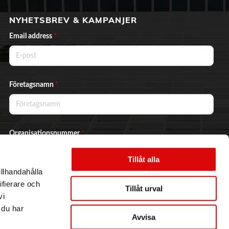
NYHETSBREV & KAMPANJER
Email address
*
Företagsnamn
*
Organisationsnummer
*
Tillåt alla
illhandahålla
Ja, jag vill prenumerera på nyhetsbrevet.
ifierare och
Tillåt urval
vi
 du har
Avvisa
Skicka