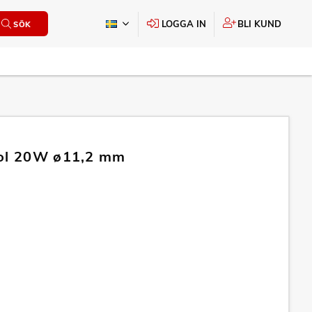
LOGGA IN
BLI KUND
SÖK
tol 20W ø11,2 mm