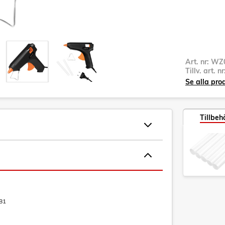
Art. nr:
WZ
Tillv. art. n
Se alla pro
Tillbeh
81