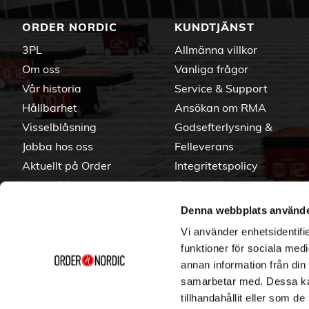
ORDER NORDIC
KUNDTJÄNST
3PL
Allmänna villkor
Om oss
Vanliga frågor
Vår historia
Service & Support
Hållbarhet
Ansökan om RMA
Visselblåsning
Godsefterlysning &
Jobba hos oss
Felleverans
Aktuellt på Order
Integritetspolicy
Varumärken
Om cookies
Denna webbplats använde
Vi använder enhetsidentifie
funktioner för sociala medi
annan information från din
samarbetar med. Dessa kan
tillhandahållit eller som d