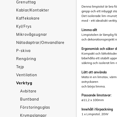
Grenuttag
Denna limpistol är bra fö
Kablar/Kontakter
grepp och ett inbyggt st
Det isolerade lim-munsty
Kaffekokare
med - ett idealiskt verkt
Kyl/Frys
Limma allt
Mikrovågsugnar
Limpistolen är lämplig fö
och dekorationsprojekt r
Nätadaptrar/Omvandlare
Ergonomisk och säker d
P-skiva
Kompakt och lättviktsdes
bibehålla ett stabilt up
Rengöring
säkring och isolerat lim
Tejp
Lätt att använda
Ventilation
Mata in en limstav, värm 
avtryckaren
Verktyg
och börja limma.
Avbitare
Passande limstavar:
Buntband
ø11,2 x 100mm
Förstoringsglas
Innehåll i förpackning
1 x Limpistol, 20W
Krympslangar