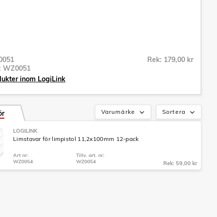
0051
Rek: 179,00 kr
r:
WZ0051
dukter inom LogiLink
Varumärke
Sortera
ör
LOGILINK
Limstavar för limpistol 11,2x100mm 12-pack
Art nr:
Tillv. art. nr:
WZ0054
WZ0054
Rek: 59,00 kr