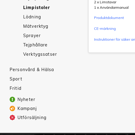
2 x Limstavar
Limpistoler
1 x Användarmanual
Lödning
Produktdokument
Mätverktyg
CE-märkning
Sprayer
Instruktioner för säker 
Tejphållare
Verktygssatser
Personvård & Hälsa
Sport
Fritid
Nyheter
Kampanj
Utförsäljning