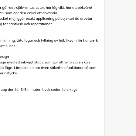
r gör-det-själv-entusiaster, har låg vikt, har ett bekvämt
ativ som gör den enkel att använda.
cket möjliggör exakt applicering på objektet du arbetar
yg för hantverk och reparationer.
r limning, täta fogar och fyllning av hål, liksom för hantverk
unt huset.
esign
ign med ett inbyggt stativ som gör att limpistolen kan
prätt läge. Limpistolen har även säkerhetsfunktioner så som
-munstycke.
upp den för 3-5 minuter, tryck sedan försiktigt i