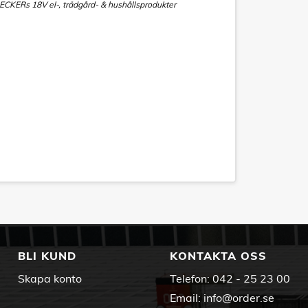
ECKERs 18V el-, trädgård- & hushållsprodukter
BLI KUND
KONTAKTA OSS
Skapa konto
Telefon:
042 - 25 23 00
Email:
info@order.se