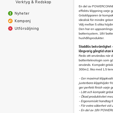
Verktyg & Redskap
En del av POWERCONNECT
effektiv klippning varje 
Nyheter
Gräsklipparen är kompak
idealisk för mindre gräs
Kampanj
Välj mellan 5 olika höjdin
Utförsäljning
Den har en uppsamling
batterisystem, 18V batte
hushållsprodukter.
Sladdlös bekvämlighet 
långvarig gångtid utan 
Redo att användas när de
batteriteknologin som gör
används. Kompakt gräskli
300m2, lika med 1,5 ten
- Ger maximal klippkvali
justerbara klipphöjder 
ger perfekt finish varje 
- Lätt och kompakt gräsk
- Ökad produktivitet me
- Ergonomiskt handtag fö
- För extra säkerhet vid
- En del av 18V POWERC