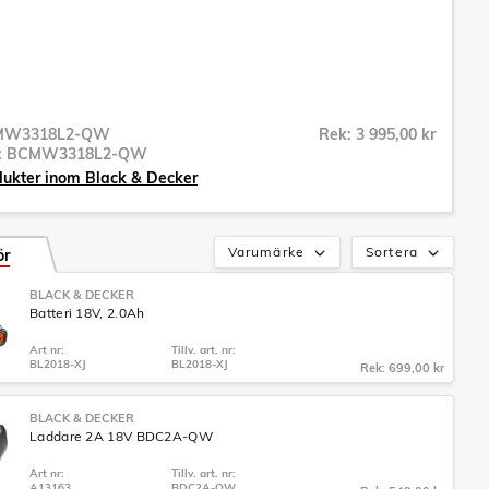
MW3318L2-QW
Rek: 3 995,00 kr
r:
BCMW3318L2-QW
dukter inom Black & Decker
Varumärke
Sortera
ör
BLACK & DECKER
Batteri 18V, 2.0Ah
Art nr:
Tillv. art. nr:
BL2018-XJ
BL2018-XJ
Rek: 699,00 kr
BLACK & DECKER
Laddare 2A 18V BDC2A-QW
Art nr:
Tillv. art. nr:
A13163
BDC2A-QW