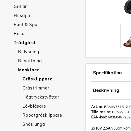
Grillar
Husdjur
Pool & Spa
Resa
Trädgård
Belysning
Bevattning
Maskiner
Specifikation
Gräsklippare
Grästrimmer
Beskrivning
Högtryckstvättar
Lövblåsare
Art. nr:
BCMW3318L2-
Tillv. art. nr:
BCMW331
Robotgräsklippare
EAN-kod:
50350487232
Snöslunga
2x18V 2.5Ah 33cm komp