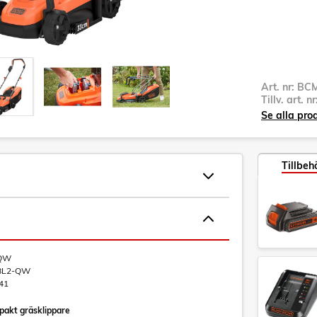
Art. nr:
BC
Tillv. art. n
Se alla pro
Tillbeh
QW
8L2-QW
41
akt gräsklippare