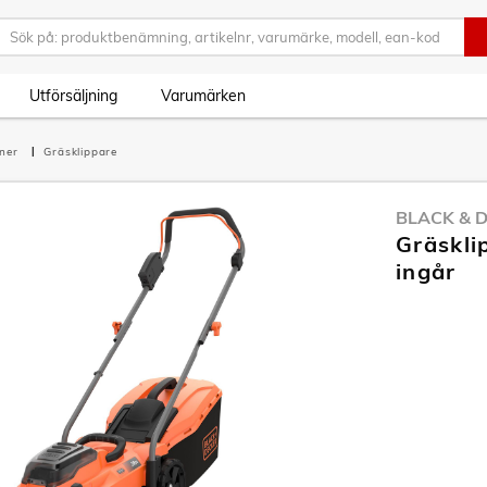
Utförsäljning
Varumärken
iner
Gräsklippare
BLACK & 
Gräskli
ingår