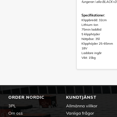
fungerar i alla BLACK+D
Specifikationer:
Klippbredd: 32cm
Lithium-Ion
75min laddtid
5 klipphöjder
Nätpåse: 35l
Klipphöjder 25-65mm
18V
Laddare ingår
Vikt: 15kg
ORDER NORDIC
KUNDTJÄNST
3PL
Allmänna villkor
Om oss
Vanliga frågor