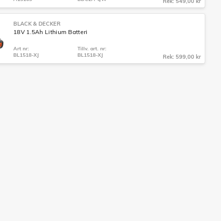
Rek: 549,00 kr
BLACK & DECKER
18V 1.5Ah Lithium Batteri
Art nr:
Tillv. art. nr:
BL1518-XJ
BL1518-XJ
Rek: 599,00 kr