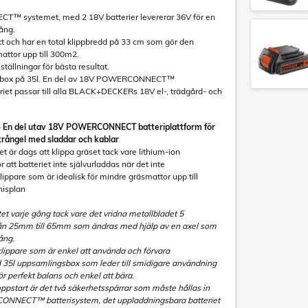
™ systemet, med 2 18V batterier levererar 36V för en
gång.
t och har en total klippbredd på 33 cm som gör den
mattor upp till 300m2.
ställningar för bästa resultat.
sbox på 35l. En del av 18V POWERCONNECT™
riet passar till alla BLACK+DECKERs 18V el-, trädgård- och
- En del utav 18V POWERCONNECT batteriplattform för
krångel med sladdar och kablar
t är dags att klippa gräset tack vare lithium-ion
 att batteriet inte självurladdas när det inte
ppare som är idealisk för mindre gräsmattor upp till
nisplan
tet varje gång tack vare det vridna metallbladet 5
från 25mm till 65mm som ändras med hjälp av en axel som
gång.
lippare som är enkel att använda och förvara
d 35l uppsamlingsbox som leder till smidigare användning
r perfekt balans och enkel att bära.
 uppstart är det två säkerhetsspärrar som måste hållas in
ONNECT™ batterisystem, det uppladdningsbara batteriet