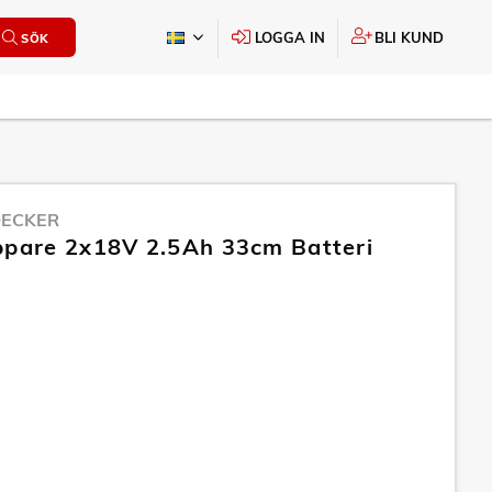
LOGGA IN
BLI KUND
SÖK
DECKER
ppare 2x18V 2.5Ah 33cm Batteri